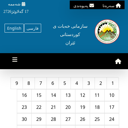
شه‌ممه‌
سه‌ره‌تا
په‌یوه‌ندی
17 گه‌لاوێژ2726
سازمانی خه‌بات ی
فارسی
English
کوردستانی
ئێران
9
8
7
6
5
4
3
2
1
16
15
14
13
12
11
10
23
22
21
20
19
18
17
30
29
28
27
26
25
24