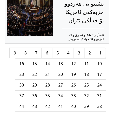
پشتیوانی هەردوو
حزبەکەی ئامریکا
بۆ خەڵکی ئێران
6 ساڵ و 7 مانگ و 24 ڕۆژ و 23
کاتژمێر و 38 خوله‌ک له‌مه‌وپێش‌
9
8
7
6
5
4
3
2
1
16
15
14
13
12
11
10
23
22
21
20
19
18
17
30
29
28
27
26
25
24
37
36
35
34
33
32
31
44
43
42
41
40
39
38