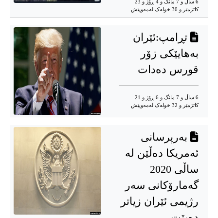
6 ساڵ و 7 مانگ و 4 ڕۆژ و 23
کاتژمێر و 30 خوله‌ک له‌مه‌وپێش‌
تڕامپ:ئێران
بەهایێکی زۆر
قورس دەدات
6 ساڵ و 7 مانگ و 6 ڕۆژ و 21
کاتژمێر و 32 خوله‌ک له‌مه‌وپێش‌
بەرپرسانی
ئەمریکا دەڵێن لە
ساڵی 2020
گەمارۆکانی سەر
رژیمی ئێران زیاتر
دەبێت