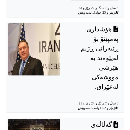
6 ساڵ و 7 مانگ و 22 ڕۆژ و 23
کاتژمێر و 23 خوله‌ک له‌مه‌وپێش‌
هۆشداری
پەمپێئۆ بۆ
ڕێبەرانی ڕژیم
لەپێوەند بە
هێرشی
مووشەکی
لەعێڕاق.
6 ساڵ و 7 مانگ و 24 ڕۆژ و 21
کاتژمێر و 52 خوله‌ک له‌مه‌وپێش‌
گەڵاڵەی