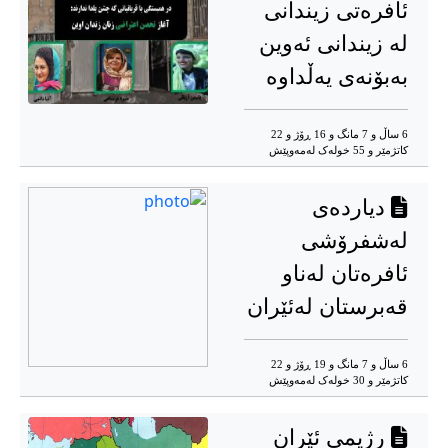
ئافرەتی زیندانی
لە زیندانی ئەوین
بەبۆنەی یەڵداوە
6 ساڵ و 7 مانگ و 16 ڕۆژ و 22
کاتژمێر و 55 خوله‌ک له‌مه‌وپێش‌
دیاردەی
لەشفرۆشی
ئافرەتان لەناو
قەبرستان لەئێران
6 ساڵ و 7 مانگ و 19 ڕۆژ و 22
کاتژمێر و 30 خوله‌ک له‌مه‌وپێش‌
رژیمی ئێران