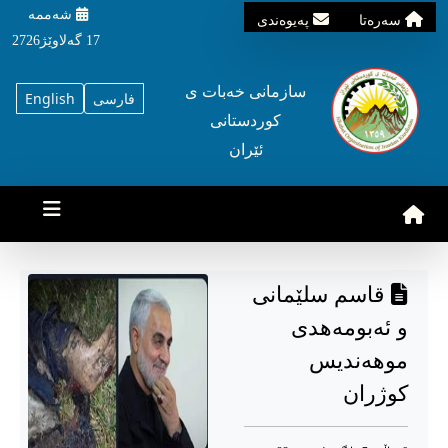
شه‌ممه‌
سه‌ره‌تا
په‌یوه‌ندی
17 گه‌لاوێژ2726
سازمانی خه‌بات ی
فارسی
English
کوردستانی
ئێران
قاسم سلێمانی
و ئەبومەهدی
موهەندیس
کوژران