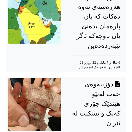
هەڕەشەی ئەوە
دەکات کە یان
پارەمان بدەنێ
یان ناوچەکە ئاگر
تێبەردەدەین
6 ساڵ و 7 مانگ و 22 ڕۆژ و 21
کاتژمێر و 43 خوله‌ک له‌مه‌وپێش‌
دۆزینەوەی
حەب لەنێو
هێندێک جۆری
کەیک و بسکیت لە
ئێران