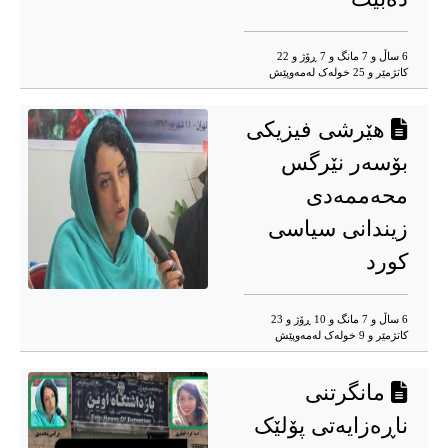
6 ساڵ و 7 مانگ و 7 ڕۆژ و 22
کاتژمێر و 25 خوله‌ک له‌مه‌وپێش‌
هێرشی فیزیکی
بۆسەر نێرگس
محەممەدی
زیندانی سیاسی
کورد
6 ساڵ و 7 مانگ و 10 ڕۆژ و 23
کاتژمێر و 9 خوله‌ک له‌مه‌وپێش‌
مانگرتنی
ناڕەزایەتی پۆلێک