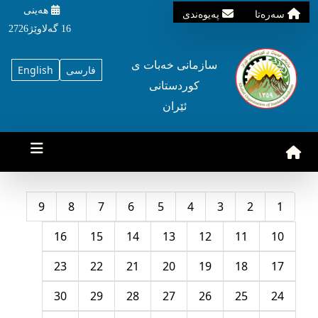
هه‌ینی
سه‌ره‌تا
په‌یوه‌ندی
16 گه‌لاوێژ2726
سازمانی خه‌بات ی
فارسی
English
کوردستانی
ئێران
9
8
7
6
5
4
3
2
1
16
15
14
13
12
11
10
23
22
21
20
19
18
17
30
29
28
27
26
25
24