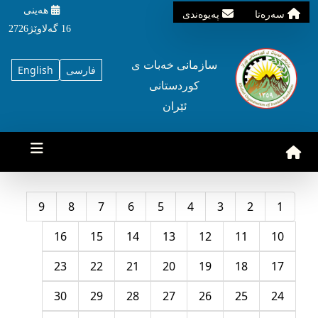
هه‌ینی
سه‌ره‌تا
په‌یوه‌ندی
16 گه‌لاوێژ2726
سازمانی خه‌بات ی
فارسی
English
کوردستانی
ئێران
9
8
7
6
5
4
3
2
1
16
15
14
13
12
11
10
23
22
21
20
19
18
17
30
29
28
27
26
25
24