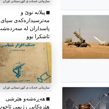
سازمانی خەبات ی كوردستانی ئێران
پیلانە نوێ و
مەترسیدارەکەی سپای
پاسداران لە سەردەش
ئاشکرا بوو
سازمانی خەبات ی كوردستانی ئێران
هەڕەشەو هێرشی
هێزەکانی ڕژیمی ئاخون