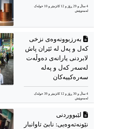
4 ساڵ و 29 ڕۆژ و 12 کاتژمێر و 10 خوله‌ک
له‌مه‌وپێش‌
بەرزبوونەوەی نزخی
کەل و پەل لە ئێران پاش
لابردنی یارانەی دەوڵەت
لەسەر کەل و پەلە
سەرەکییەکان
4 ساڵ و 30 ڕۆژ و 12 کاتژمێر و 39 خوله‌ک
له‌مه‌وپێش‌
لێبووردنی
نێونەتەوەیی: نابێ تاوانبار