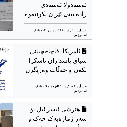
ئەسەدولا ئەسەدی
رادەستی ئێران بکرێتەوە
4 ساڵ و 30 ڕۆژ و 12 کاتژمێر و 43 خوله‌ک
له‌مه‌وپێش‌
ئامریکا: قاچاخچیانی
سپای پاسداران ئاشکرا
بکەن و خەڵات وەربگرن
4 ساڵ و 1 مانگ و 16 کاتژمێر و 3 خوله‌ک
له‌مه‌وپێش‌
هێرشی ئیسرائیل بۆ
سەر ژمارەیەک چەک و