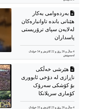
بەردەوامی بەکار
هێنانی باندە تاوانبارەکان
لەلایەن سپای ترۆریستی
پاسداران
4 ساڵ و 26 ڕۆژ و 22 کاتژمێر و 54 خوله‌ک
له‌مه‌وپێش‌
هێرشی خەڵکی
ناڕازی لە دۆخی ئابووری
بۆ کۆشکی سەرۆک
کۆماری سریلانکا
4 ساڵ و 26 ڕۆژ و 23 کاتژمێر و 33 خوله‌ک