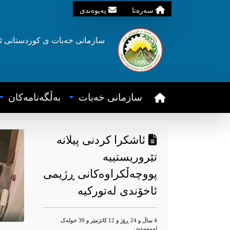
سه‌ره‌تا
په‌یوه‌ندی
سازمانی خه‌بات ی
کوردستانی
ئ
سازمانی خه‌بات
به‌ڵگه‌نامه‌کان
ئاشکرا کردنی پیلانە
تێروریستییە
پووچەڵکراوەکانی ڕژیمی
ئاخۆندی لەتورکیە
4 ساڵ و 24 ڕۆژ و 12 کاتژمێر و 39 خوله‌ک
له‌مه‌وپێش‌