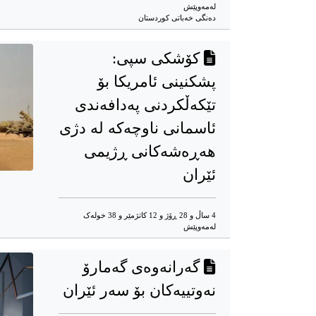
له‌مه‌وپێش‌
دەنگی خەباتی کوردستان
کۆشکی سپی:
پشکنینی ئامریکا بۆ
تێکەڵکردنی پەدافەندی
ئاسمانی ناوچەکە لە دژی
هەڕەشەکانی ڕژیمی
ئێران
4 ساڵ و 28 ڕۆژ و 12 کاتژمێر و 38 خوله‌ک
له‌مه‌وپێش‌
گەرانەوەی گەمارۆ
نەوتییەکان بۆ سەر ئێران