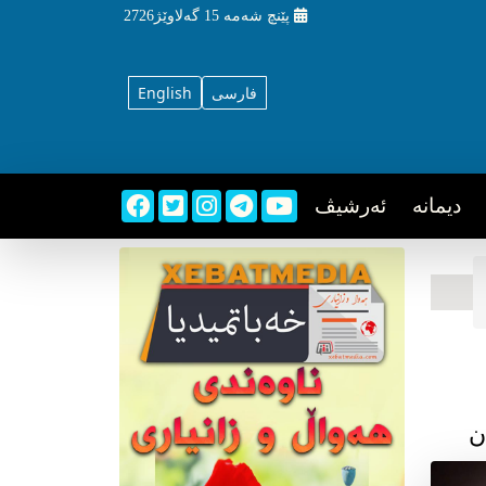
پێنچ شه‌مه‌
15 گه‌لاوێژ2726
فارسی
English
دیمانه
ئه‌رشیڤ
ن