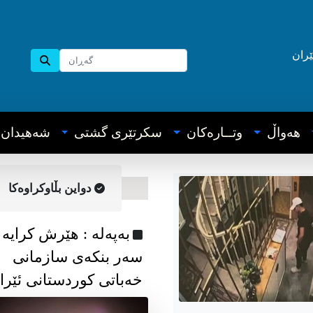
ێران
هه‌واڵ
وتــاره‌کان
سکرتێری گشتی
شه‌هیدان
دواین بڵاوکراوه‌کا
به‌په‌له‌ : هێرش کرایە
سەر بنکەی سازمانی
خەباتی کوردستانی ئێرا