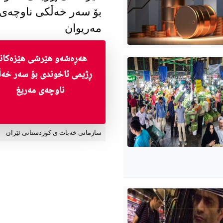
بۆ سەر خەڵکی ناوچەی
مەریوان
سازمانی خەبات ی کوردستانی ئێران