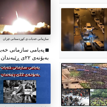
سازمانی خەبات ی کوردستانی ئێران
پەیامی سازمانی خەب
بەبۆنەی ۲۲ی ڕێبەندان