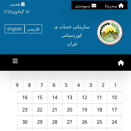
هه‌ینی
سه‌ره‌تا
په‌یوه‌ندی
16 گه‌لاوێژ2726
سازمانی خه‌بات ی
فارسی
English
کوردستانی
ئێران
9
8
7
6
5
4
3
2
1
16
15
14
13
12
11
10
23
22
21
20
19
18
17
30
29
28
27
26
25
24