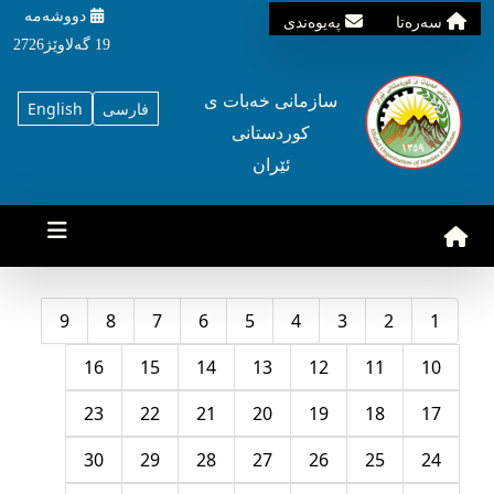
دووشه‌مه‌‌
سه‌ره‌تا
په‌یوه‌ندی
19 گه‌لاوێژ2726
سازمانی خه‌بات ی
فارسی
English
کوردستانی
ئێران
9
8
7
6
5
4
3
2
1
16
15
14
13
12
11
10
23
22
21
20
19
18
17
30
29
28
27
26
25
24