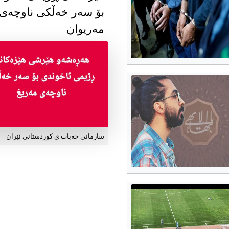
بۆ سەر خەڵکی ناوچەی
مەریوان
سازمانی خەبات ی کوردستانی ئێران