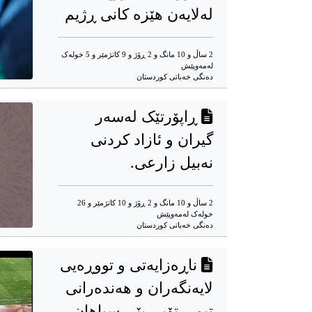
لەلایەن هێزە کانی ڕژیم
2 ساڵ و 10 مانگ و 2 ڕۆژ و 9 کاتژمێر و 5 خوله‌ک
له‌مه‌وپێش‌
ده‌نگی خه‌باتی کوردستان
ڕاپۆرتێک لەسەر
گیران و ئازاد کردنی
نەبیل زارعی.
2 ساڵ و 10 مانگ و 2 ڕۆژ و 10 کاتژمێر و 26
خوله‌ک له‌مه‌وپێش‌
ده‌نگی خه‌باتی کوردستان
ناڕەزایەتی و تووڕەیی
لایەنگەران و هەندەرانی
تیمی تۆپی پێی سپاهان