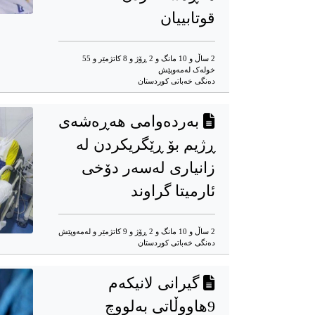
قوتابییان
2 ساڵ و 10 مانگ و 2 ڕۆژ و 8 کاتژمێر و 55
خوله‌ک له‌مه‌وپێش‌
ده‌نگی خه‌باتی کوردستان
بەردەوامی هەڕەشەی
ڕژیم بۆ ڕێگریکردن لە
زانیاری لەسەر دۆخی
ئارمیتا گراوند
2 ساڵ و 10 مانگ و 2 ڕۆژ و 9 کاتژمێر و له‌مه‌وپێش‌
ده‌نگی خه‌باتی کوردستان
گیرانی لانیکەم
9هاووڵاتی بەلووچ