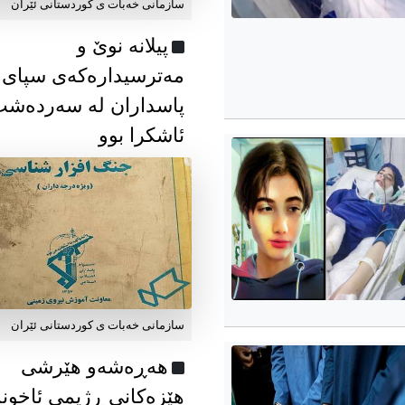
سازمانی خەبات ی كوردستانی ئێران
پیلانە نوێ و
مەترسیدارەکەی سپای
پاسداران لە سەردەش
ئاشکرا بوو
سازمانی خەبات ی كوردستانی ئێران
هەڕەشەو هێرشی
هێزەکانی ڕژیمی ئاخون