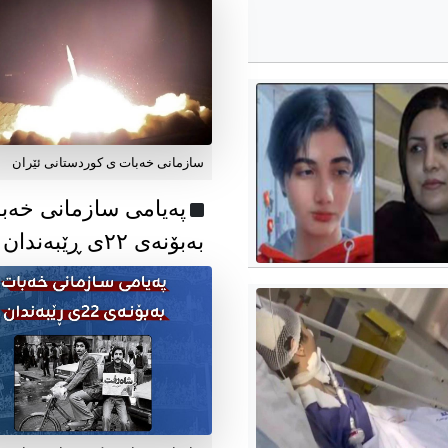
سازمانی خەبات ی کوردستانی ئێران
پەیامی سازمانی خەب
بەبۆنەی ۲۲ی ڕێبەندان