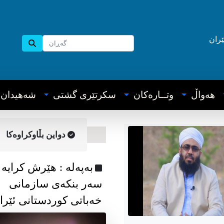
ێران
هه‌واڵ
وتــاره‌کان
سکرتێری گشتی
شه‌هیدان
دواین بڵاوکراوه‌کا
به‌په‌له‌ : هێرش کرایە
سەر بنکەی سازمانی
خەباتی کوردستانی ئێرا