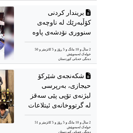
بریندار كردنی
كۆڵبەرێك لە ناوچەی
سنووری نۆدشەی پاوە
2 ساڵ و 10 مانگ و 5 ڕۆژ و 5 کاتژمێر و 50
خوله‌ک له‌مه‌وپێش‌
ده‌نگی خه‌باتی کوردستان
شکەنجەی شێرکۆ
حیجازی، بەرپرسی
لیژنەی تۆپی پێی سەقز
لە گرتووخانەی ئیتلاعات
2 ساڵ و 10 مانگ و 5 ڕۆژ و 5 کاتژمێر و 51
خوله‌ک له‌مه‌وپێش‌
ده‌نگی خه‌باتی کوردستان