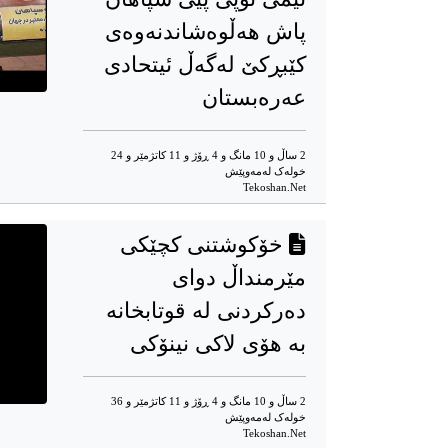
پاش هەڵوەشاندنەوەی
کێبڕکێ لەگەڵ ئیتحادی
عەرەبستان
2 ساڵ و 10 مانگ و 4 ڕۆژ و 11 کاتژمێر و 24
خوله‌ک له‌مه‌وپێش‌
Tekoshan.Net
خۆکوشتنی کچێکی
مێرمنداڵ دوای
دەرکردنی لە قوتابخانە
بە هۆی لاکی نینۆکی
2 ساڵ و 10 مانگ و 4 ڕۆژ و 11 کاتژمێر و 36
خوله‌ک له‌مه‌وپێش‌
Tekoshan.Net