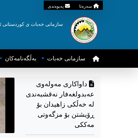
سه‌ره‌تا
په‌یوه‌ندی
سازمانی خه‌بات ی
کوردستانی
ئ
سازمانی خه‌بات
به‌ڵگه‌نامه‌کان
داواکاری مەولەوی
عەبدولغەفار نەقشبەندی
لە خەڵکی زاهیدان بۆ
ڕۆیشتن بۆ مزگەوتی
مەککی