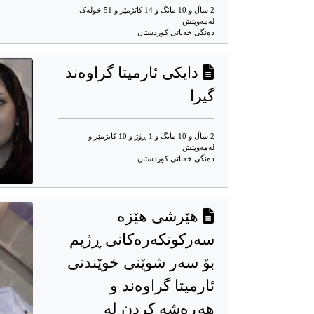
2 ساڵ و 10 مانگ و 14 کاتژمێر و 51 خوله‌ک
له‌مه‌وپێش‌
دەنگی خەباتی کوردستان
دایکی ئارمیتا گراوەند
گیرا
2 ساڵ و 10 مانگ و 1 ڕۆژ و 10 کاتژمێر و
له‌مه‌وپێش‌
دەنگی خەباتی کوردستان
هێرشی هێزە
سەرکوتکەرەکانی ڕژیم
بۆ سەر شوێنی خوێندنی
ئارمیتا گراوەند و
هەڕەشە كردن لە