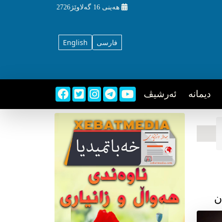
هه‌ینی
16 گه‌لاوێژ2726
فارسی
English
دیمانه
ئه‌رشیڤ
ن