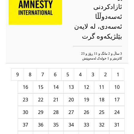
ئازادکردنی
ئەسەدوڵڵا
ئەسەدی، لە لایەن
بێلژیکەوە گرت
3 ساڵ و 2 مانگ و 11 ڕۆژ و 23
کاتژمێر و 1 خوله‌ک له‌مه‌وپێش‌
9
8
7
6
5
4
3
2
1
16
15
14
13
12
11
10
23
22
21
20
19
18
17
30
29
28
27
26
25
24
37
36
35
34
33
32
31