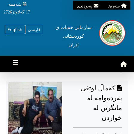
شه‌ممه‌
سه‌ره‌تا
په‌یوه‌ندی
17 گه‌لاوێژ2726
سازمانی خه‌بات ی
فارسی
English
کوردستانی
ئێران
کەماڵ لوتفی
بەردەوامه لە
مانگرتن لە
خواردن