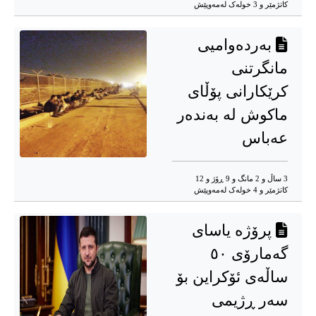
کاتژمێر و 3 خوله‌ک له‌مه‌وپێش‌
بەردەوامیی
مانگرتنی
کرێکارانی پۆڵای
ماکوش لە بەندەر
عەباس
3 ساڵ و 2 مانگ و 9 ڕۆژ و 12
کاتژمێر و 4 خوله‌ک له‌مه‌وپێش‌
پرۆژە یاسای
گەمارۆی ٥٠
ساڵەی ئۆکراین بۆ
سەر ڕژیمی