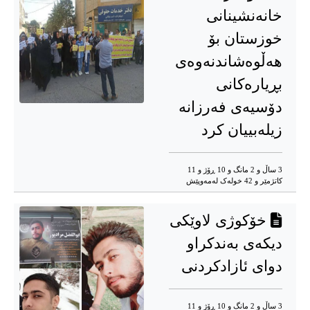
خانەنشینانی
خوزستان بۆ
هەڵوەشاندنەوەی
بڕیارەکانی
دۆسیەی فەرزانە
زیلەبییان کرد
3 ساڵ و 2 مانگ و 10 ڕۆژ و 11
کاتژمێر و 42 خوله‌ک له‌مه‌وپێش‌
خۆکوژی لاوێکی
دیکەی بەندکراو
دوای ئازادکردنی
3 ساڵ و 2 مانگ و 10 ڕۆژ و 11