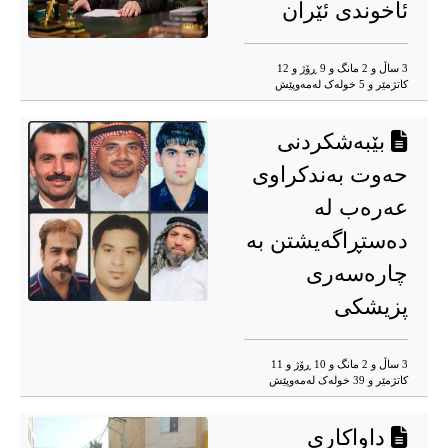
ئاخوندی ئێران
3 ساڵ و 2 مانگ و 9 ڕۆژ و 12
کاتژمێر و 5 خوله‌ک له‌مه‌وپێش‌
بێبەشکردنی
حەوت بەندکراوی
عەرەب لە
دەستڕاگەیشتن بە
چارەسەری
پزیشکی
3 ساڵ و 2 مانگ و 10 ڕۆژ و 11
کاتژمێر و 39 خوله‌ک له‌مه‌وپێش‌
داواکاری