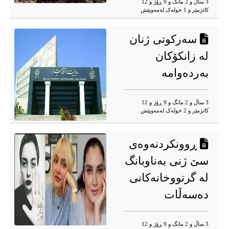
3 ساڵ و 2 مانگ و 9 ڕۆژ و 12
کاتژمێر و 1 خوله‌ک له‌مه‌وپێش‌
سەرکوتی ژنان
لە زانکۆکان
بەردەوامە
3 ساڵ و 2 مانگ و 9 ڕۆژ و 12
کاتژمێر و 2 خوله‌ک له‌مه‌وپێش‌
ڕوونکردنەوەی
سێ ژنی بەناوبانگ
لە گرتووخانەکانی
دەسەڵات
3 ساڵ و 2 مانگ و 9 ڕۆژ و 12