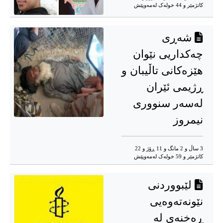
کاتژمێر و 44 خوله‌ک له‌مه‌وپێش‌
شەڕی
چەکداریی نێوان
هێزەکانی تاڵیبان و
ڕژیمی ئێران
لەسەر سنووری
نیمروز
3 ساڵ و 2 مانگ و 11 ڕۆژ و 22
کاتژمێر و 59 خوله‌ک له‌مه‌وپێش‌
لێبووردنی
نێونەتەوەیی
ڕەخنەی لە