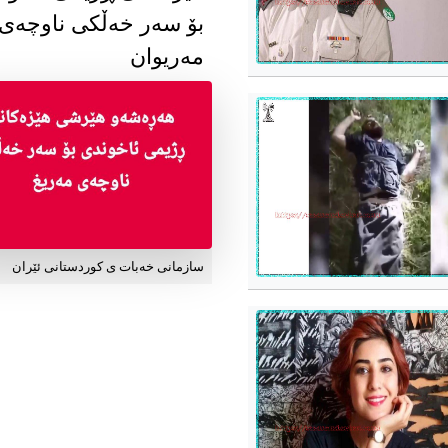
بۆ سەر خەڵکی ناوچەی
مەریوان
سازمانی خەبات ی کوردستانی ئێران