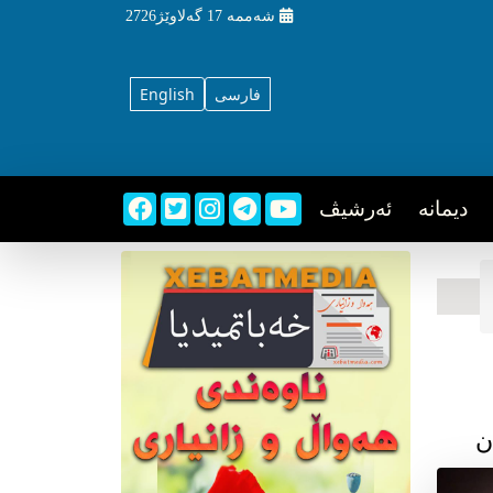
شه‌ممه‌
17 گه‌لاوێژ2726
فارسی
English
دیمانه
ئه‌رشیڤ
ن