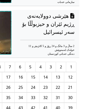
سازمانی خەبات
هێرشی دوولایەنەی
ڕژیم ئێران و حیزبوڵڵا بۆ
سەر ئیسرائیل
2 ساڵ و 3 مانگ و 24 ڕۆژ و 5 کاتژمێر و 11
خوله‌ک له‌مه‌وپێش‌
دەنگی خەباتی کوردستان
8
7
6
5
4
3
2
1
17
16
15
14
13
12
26
25
24
23
22
21
35
34
33
32
31
30
44
43
42
41
40
39