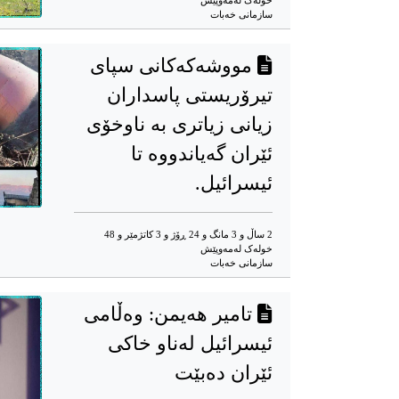
خوله‌ک له‌مه‌وپێش‌
سازمانی خەبات
‎مووشەکەکانی سپای
تیرۆریستی پاسداران
زیانی زیاتری بە ناوخۆی
ئێران گەیاندووە تا
ئیسرائیل.
2 ساڵ و 3 مانگ و 24 ڕۆژ و 3 کاتژمێر و 48
خوله‌ک له‌مه‌وپێش‌
سازمانی خەبات
‎تامیر هەیمن: وەڵامی
ئیسرائیل لەناو خاکی
ئێران دەبێت