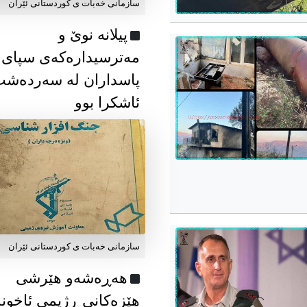
سازمانی خەبات ی كوردستانی ئێران
پیلانە نوێ و
مەترسیدارەکەی سپای
پاسداران لە سەردەش
ئاشکرا بوو
سازمانی خەبات ی كوردستانی ئێران
هەڕەشەو هێرشی
هێزەکانی ڕژیمی ئاخون