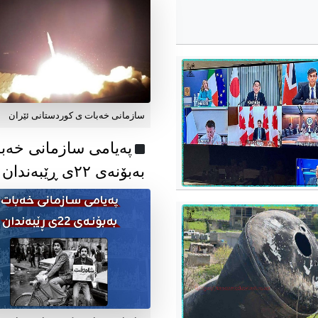
سازمانی خەبات ی کوردستانی ئێران
پەیامی سازمانی خەب
بەبۆنەی ۲۲ی ڕێبەندان