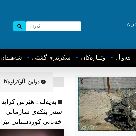
ێران
هه‌واڵ
وتــاره‌کان
سکرتێری گشتی
شه‌هیدان
دواین بڵاوکراوه‌کا
به‌په‌له‌ : هێرش کرایە
سەر بنکەی سازمانی
خەباتی کوردستانی ئێرا