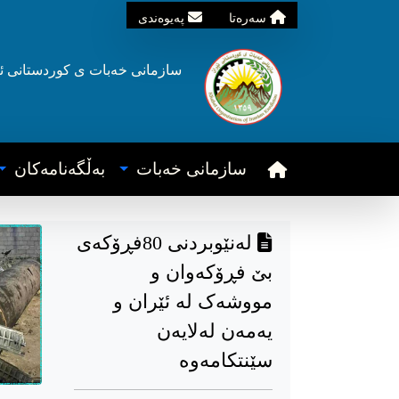
سه‌ره‌تا
په‌یوه‌ندی
سازمانی خه‌بات ی
کوردستانی
ئ
سازمانی خه‌بات
به‌ڵگه‌نامه‌کان
لەنێوبردنی 80فڕۆکەی
بێ فڕۆکەوان و
مووشەک لە ئێران و
یەمەن لەلایەن
سێنتکامەوە