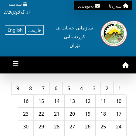
شه‌ممه‌
سه‌ره‌تا
په‌یوه‌ندی
17 گه‌لاوێژ2726
سازمانی خه‌بات ی
فارسی
English
کوردستانی
ئێران
9
8
7
6
5
4
3
2
1
16
15
14
13
12
11
10
23
22
21
20
19
18
17
30
29
28
27
26
25
24