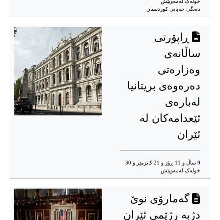
خوله‌ک له‌مه‌وپێش‌
دەنگی خەباتی کوردستان
ڕاپۆرتی‌
ساڵانه‌ی‌
وه‌زاره‌تی‌
ده‌ره‌وه‌ی‌ بریتانیا
لەبارەی
ئێعدامەکان له‌
ئێران
9 ساڵ و 11 ڕۆژ و 21 کاتژمێر و 30
خوله‌ک له‌مه‌وپێش‌
گەمارۆی نوێ
دژبە رژێمی ئێران