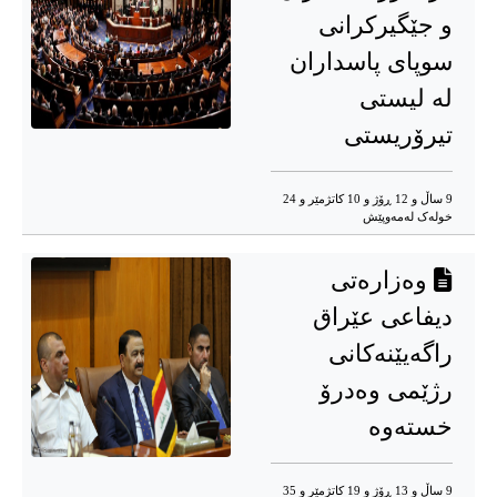
و جێگیرکرانی
سوپای پاسداران
لە لیستی
تیرۆریستی
9 ساڵ و 12 ڕۆژ و 10 کاتژمێر و 24
خوله‌ک له‌مه‌وپێش‌
وەزارەتی
دیفاعی عێراق
راگەیێنەکانی
رژێمی وەدرۆ
خستەوە
9 ساڵ و 13 ڕۆژ و 19 کاتژمێر و 35