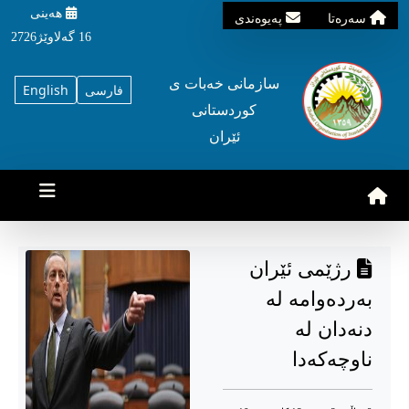
هه‌ینی
سه‌ره‌تا
په‌یوه‌ندی
16 گه‌لاوێژ2726
سازمانی خه‌بات ی
فارسی
English
کوردستانی
ئێران
رژێمی ئێران
بەردەوامە لە
دنەدان لە
ناوچەکەدا