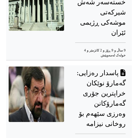
خستەسەر شەش
شیرکەتی
موشەکی ڕژیمی
ئێران
9 ساڵ و 9 ڕۆژ و 2 کاتژمێر و 4
خوله‌ک له‌مه‌وپێش‌
پاسدار رەزایی:
گەمارۆ نوێکان
خراپترین جۆری
گەمارۆکانن
وەرزی سێهەم بۆ
روخانی نیزامه