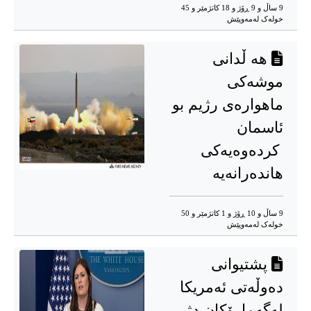
9 ساڵ و 9 ڕۆژ و 18 کاتژمێر و 45
خوله‌ک له‌مه‌وپێش‌
هه ڵدانی
موشەکی
ماهوارەی رژیم بو
ئاسمان
کردەوەیەکی
هاندەرانەیه
9 ساڵ و 10 ڕۆژ و 1 کاتژمێر و 50
خوله‌ک له‌مه‌وپێش‌
پشتیوانی
دەوڵەتی ئەمریکا
لەگەمارۆکان دژ