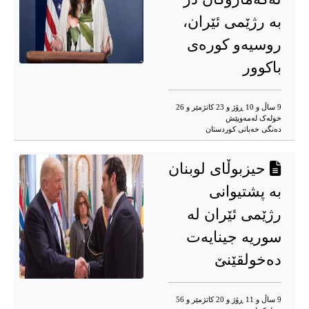
بە رژێمی ئێران،
روسیەو کورەی
باکوور
9 ساڵ و 10 ڕۆژ و 23 کاتژمێر و 26
خوله‌ک له‌مه‌وپێش‌
دەنگی خەباتی کوردستان
حیزبوڵای لوبنان
بە پشتیوانی
رژێمی ئێران لە
سوریە جینایەت
دەخولقێنێ
9 ساڵ و 11 ڕۆژ و 20 کاتژمێر و 56