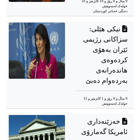
9 ساڵ و 8 ڕۆژ و 18 کاتژمێر و 10
خوله‌ک له‌مه‌وپێش‌
دەنگی خەباتی کوردستان
نیکی هێلی:
سزاکانی رژیمی
ئێران بەهۆی
کردەوەی
هاندەرانەی
بەردەوام دەبێ
9 ساڵ و 9 ڕۆژ و 1 کاتژمێر و 15
خوله‌ک له‌مه‌وپێش‌
خەزێنەداری
ئامریکا گەمارۆی