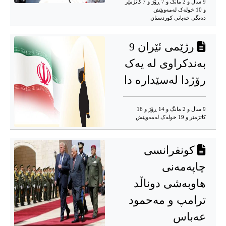
9 ساڵ و 2 مانگ و 7 ڕۆژ و 7 کاتژمێر
و 10 خوله‌ک له‌مه‌وپێش‌
دەنگی خەباتی کوردستان
رژێمی ئێران 9
بەندکراوی لە یەک
رۆژدا لەسێدارە دا
9 ساڵ و 2 مانگ و 14 ڕۆژ و 16
کاتژمێر و 19 خوله‌ک له‌مه‌وپێش‌
کونفرانسی
چاپەمەنی
هاوبەشی دوناڵد
ترامپ و مەحمود
عەباس