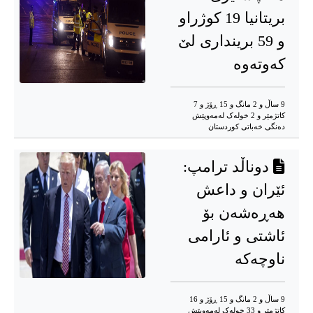
بریتانیا 19 کوژراو
و 59 برینداری لێ
کەوتەوە
9 ساڵ و 2 مانگ و 15 ڕۆژ و 7
کاتژمێر و 2 خوله‌ک له‌مه‌وپێش‌
دەنگی خەباتی کوردستان
دوناڵد ترامپ:
ئێران و داعش
هەڕەشەن بۆ
ئاشتی و ئارامی
ناوچەکە
9 ساڵ و 2 مانگ و 15 ڕۆژ و 16
کاتژمێر و 33 خوله‌ک له‌مه‌وپێش‌