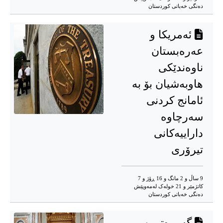
دەنگی خەباتی کوردستان
ئەمریکا و
عەرەبستان
ناوەندێکی
هاوبەشیان بۆ بە
ئامانج کردنی
سەرچاوە
داراییەکانی
تیرۆری
9 ساڵ و 2 مانگ و 16 ڕۆژ و 7
کاتژمێر و 21 خوله‌ک له‌مه‌وپێش‌
دەنگی خەباتی کوردستان
گەورەترین