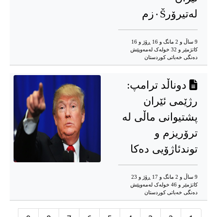
لەتیرۆر٠Šزم
9 ساڵ و 2 مانگ و 16 ڕۆژ و 16
کاتژمێر و 32 خوله‌ک له‌مه‌وپێش‌
دەنگی خەباتی کوردستان
دوناڵد ترامپ:
رژێمی ئێران
پشتیوانی ماڵی لە
ترۆریزم و
توندئاژۆیی دەکا
9 ساڵ و 2 مانگ و 17 ڕۆژ و 23
کاتژمێر و 46 خوله‌ک له‌مه‌وپێش‌
دەنگی خەباتی کوردستان