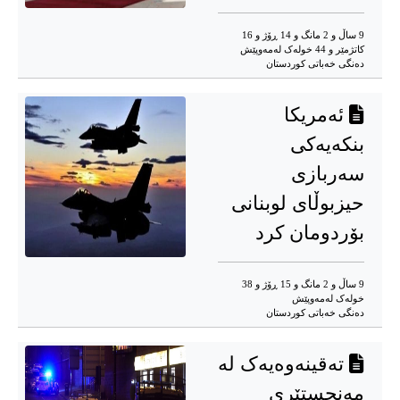
9 ساڵ و 2 مانگ و 14 ڕۆژ و 16
کاتژمێر و 44 خوله‌ک له‌مه‌وپێش‌
دەنگی خەباتی کوردستان
ئەمریکا
بنکەیەکی
سەربازی
حیزبوڵای لوبنانی
بۆردومان کرد
9 ساڵ و 2 مانگ و 15 ڕۆژ و 38
خوله‌ک له‌مه‌وپێش‌
دەنگی خەباتی کوردستان
تەقینەوەیەک لە
مەنچستێری