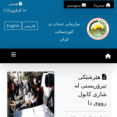
هه‌ینی
سه‌ره‌تا
په‌یوه‌ندی
16 گه‌لاوێژ2726
سازمانی خه‌بات ی
فارسی
English
کوردستانی
ئێران
هێرشێکی
تیرۆریستی لە
شاری کابول
رووی دا