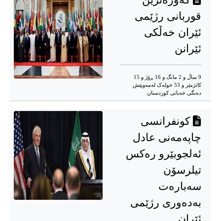
قوربانی رژێمی
ئێران خەڵکی
ئێرانن
9 ساڵ و 2 مانگ و 16 ڕۆژ و 15
کاتژمێر و 53 خوله‌ک له‌مه‌وپێش‌
دەنگی خەباتی کوردستان
کونفرانسی
چاپەمەنی عادل
ئەلجوبێرو رەکس
تیلرسۆن
سەبارەت
بەدەوری رژێمی
ئێران