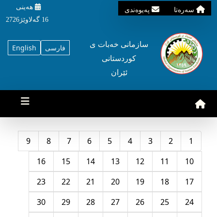
هه‌ینی
سه‌ره‌تا
په‌یوه‌ندی
16 گه‌لاوێژ2726
سازمانی خه‌بات ی
فارسی
English
کوردستانی
ئێران
9
8
7
6
5
4
3
2
1
16
15
14
13
12
11
10
23
22
21
20
19
18
17
30
29
28
27
26
25
24