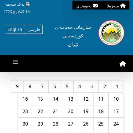
یه‌ک شه‌مه‌
سه‌ره‌تا
په‌یوه‌ندی
18 گه‌لاوێژ2726
سازمانی خه‌بات ی
فارسی
English
کوردستانی
ئێران
9
8
7
6
5
4
3
2
1
16
15
14
13
12
11
10
23
22
21
20
19
18
17
30
29
28
27
26
25
24