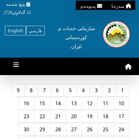
پێنچ شه‌مه‌
سه‌ره‌تا
په‌یوه‌ندی
15 گه‌لاوێژ2726
سازمانی خه‌بات ی
فارسی
English
کوردستانی
ئێران
9
8
7
6
5
4
3
2
1
16
15
14
13
12
11
10
23
22
21
20
19
18
17
30
29
28
27
26
25
24