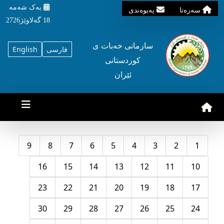
یه‌ک شه‌مه‌
سه‌ره‌تا
په‌یوه‌ندی
18 گه‌لاوێژ2726
سازمانی خه‌بات ی
فارسی
English
کوردستانی
ئێران
9
8
7
6
5
4
3
2
1
16
15
14
13
12
11
10
23
22
21
20
19
18
17
30
29
28
27
26
25
24