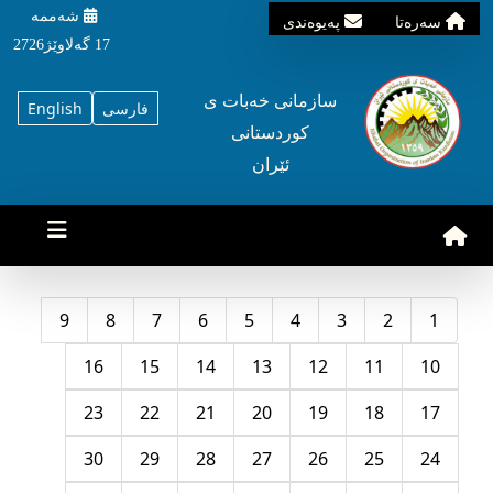
شه‌ممه‌
سه‌ره‌تا
په‌یوه‌ندی
17 گه‌لاوێژ2726
سازمانی خه‌بات ی
فارسی
English
کوردستانی
ئێران
9
8
7
6
5
4
3
2
1
16
15
14
13
12
11
10
23
22
21
20
19
18
17
30
29
28
27
26
25
24