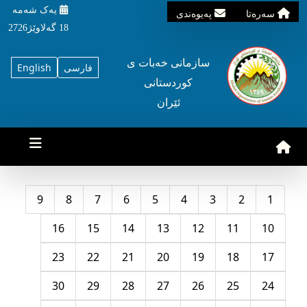
یه‌ک شه‌مه‌
سه‌ره‌تا
په‌یوه‌ندی
18 گه‌لاوێژ2726
سازمانی خه‌بات ی
فارسی
English
کوردستانی
ئێران
9
8
7
6
5
4
3
2
1
16
15
14
13
12
11
10
23
22
21
20
19
18
17
30
29
28
27
26
25
24