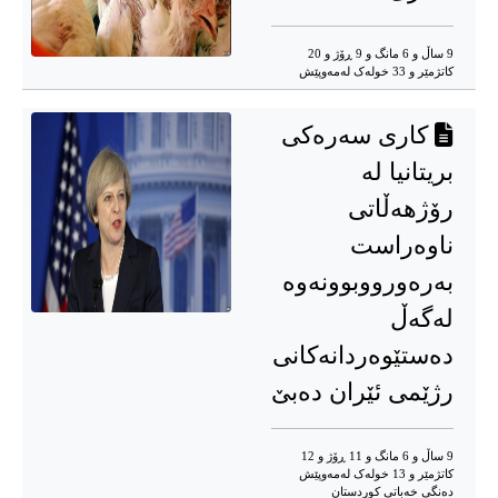
9 ساڵ و 6 مانگ و 9 ڕۆژ و 20
کاتژمێر و 33 خوله‌ک له‌مه‌وپێش‌
کاری سەرەکی
بریتانیا لە
رۆژهەڵاتی
ناوەراست
بەرەورووبوونەوە
لەگەڵ
دەستێوەردانەکانی
رژێمی ئێران دەبێ
9 ساڵ و 6 مانگ و 11 ڕۆژ و 12
کاتژمێر و 13 خوله‌ک له‌مه‌وپێش‌
دەنگی خەباتی کوردستان