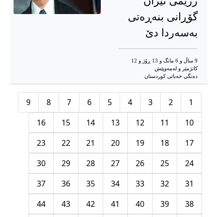
رژێمی ئێران
گۆڕانی بنەڕەتی
بەسەردا دێ
9 ساڵ و 6 مانگ و 13 ڕۆژ و 12
کاتژمێر و له‌مه‌وپێش‌
دەنگی خەباتی کوردستان
9
8
7
6
5
4
3
2
1
16
15
14
13
12
11
10
23
22
21
20
19
18
17
30
29
28
27
26
25
24
37
36
35
34
33
32
31
44
43
42
41
40
39
38