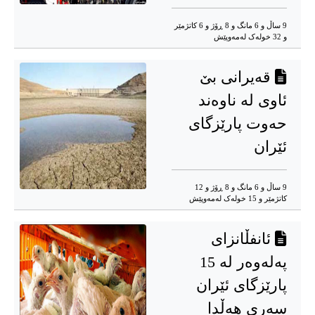
9 ساڵ و 6 مانگ و 8 ڕۆژ و 6 کاتژمێر
و 32 خوله‌ک له‌مه‌وپێش‌
قەیرانی بێ
ئاوی لە ناوەند
حەوت پارێزگای
ئێران
9 ساڵ و 6 مانگ و 8 ڕۆژ و 12
کاتژمێر و 15 خوله‌ک له‌مه‌وپێش‌
ئانفڵانزای
پەلەوەر لە 15
پارێزگای ئێران
سەری هەڵدا