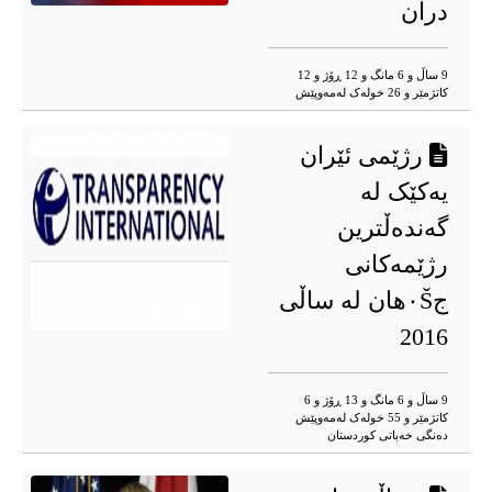
دران
9 ساڵ و 6 مانگ و 12 ڕۆژ و 12
کاتژمێر و 26 خوله‌ک له‌مه‌وپێش‌
رژێمی ئێران
یەکێک لە
گەندەڵترین
رژێمەکانى
ج٠Šهان لە ساڵی
2016
9 ساڵ و 6 مانگ و 13 ڕۆژ و 6
کاتژمێر و 55 خوله‌ک له‌مه‌وپێش‌
دەنگی خەباتی کوردستان