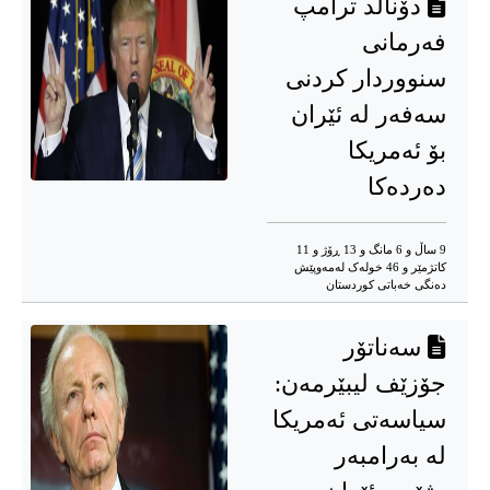
دۆناڵد ترامپ
فەرمانی
سنووردار کردنی
سەفەر لە ئێران
بۆ ئەمریکا
دەردەکا
9 ساڵ و 6 مانگ و 13 ڕۆژ و 11
کاتژمێر و 46 خوله‌ک له‌مه‌وپێش‌
دەنگی خەباتی کوردستان
سەناتۆر
جۆزێف لیبێرمەن:
سیاسەتی ئەمریکا
لە بەرامبەر