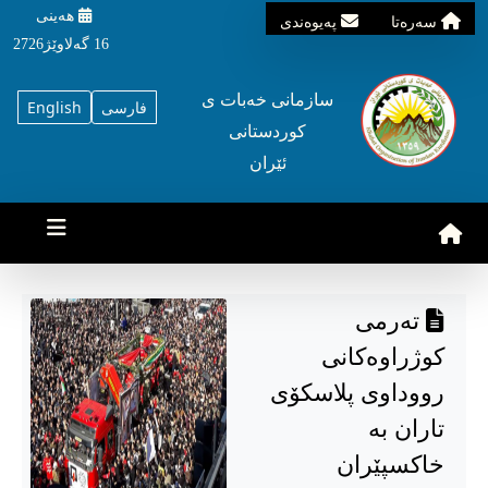
هه‌ینی
سه‌ره‌تا
په‌یوه‌ندی
16 گه‌لاوێژ2726
سازمانی خه‌بات ی
فارسی
English
کوردستانی
ئێران
تەرمی
کوژراوەکانی
رووداوی پلاسکۆی
تاران بە
خاکسپێران