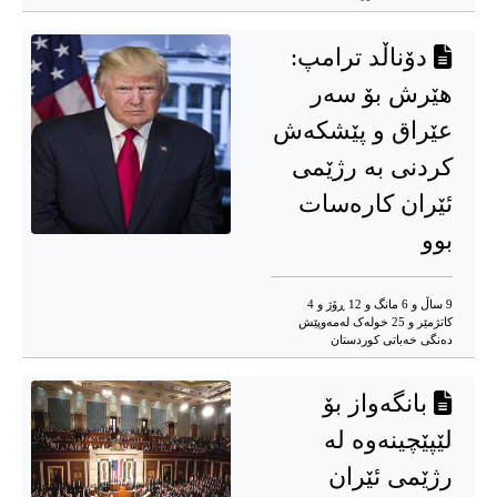
دۆناڵد ترامپ:
هێرش بۆ سەر
عێراق و پێشکەش
کردنی بە رژێمی
ئێران کارەسات
بوو
9 ساڵ و 6 مانگ و 12 ڕۆژ و 4
کاتژمێر و 25 خوله‌ک له‌مه‌وپێش‌
دەنگی خەباتی کوردستان
بانگەواز بۆ
لێپێچینەوە لە
رژێمی ئێران