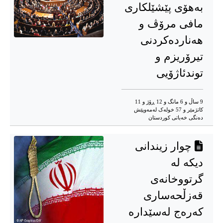
بەهۆی پێشێلکاری
مافی مرۆڤ و
هەناردەکردنی
تیرۆریزم و
توندئاژۆیی
9 ساڵ و 6 مانگ و 12 ڕۆژ و 11
کاتژمێر و 57 خوله‌ک له‌مه‌وپێش‌
دەنگی خەباتی کوردستان
چوار زیندانی
دیکە لە
گرتووخانەی
قەزڵحەساری
کەرەج لەسێدارە