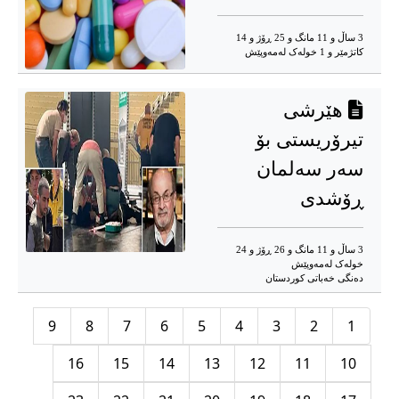
3 ساڵ و 11 مانگ و 25 ڕۆژ و 14
کاتژمێر و 1 خوله‌ک له‌مه‌وپێش‌
هێرشی
تیرۆریستی بۆ
سەر سەلمان
ڕۆشدی
3 ساڵ و 11 مانگ و 26 ڕۆژ و 24
خوله‌ک له‌مه‌وپێش‌
دەنگی خەباتی کوردستان
9
8
7
6
5
4
3
2
1
16
15
14
13
12
11
10