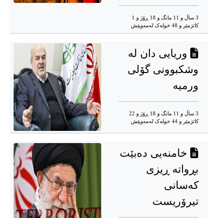
3 ساڵ و 11 مانگ و 18 ڕۆژ و 1
کاتژمێر و 48 خوله‌ک له‌مه‌وپێش‌
وریایی دان له‌
وشکبوونی گۆلی
ورمیه‌
3 ساڵ و 11 مانگ و 18 ڕۆژ و 22
کاتژمێر و 44 خوله‌ک له‌مه‌وپێش‌
خامنەیی دەبێت
بڕواتە ڕیزی
کەسانی
تیرۆریست