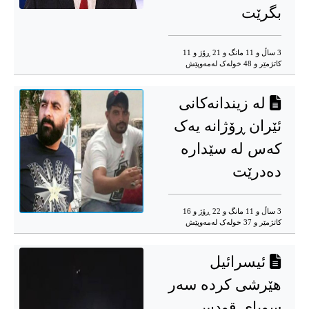
بگرێت
3 ساڵ و 11 مانگ و 21 ڕۆژ و 11
کاتژمێر و 48 خوله‌ک له‌مه‌وپێش‌
لە زیندانەکانی
ئێران ڕۆژانە یەک
کەس لە سێدارە
دەدرێت
3 ساڵ و 11 مانگ و 22 ڕۆژ و 16
کاتژمێر و 37 خوله‌ک له‌مه‌وپێش‌
ئیسرائیل
هێرشی کردە سەر
سوپای قودس