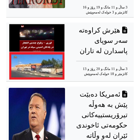
3 ساڵ و 11 مانگ و 19 ڕۆژ و 16
کاتژمێر و 3 خوله‌ک له‌مه‌وپێش‌
هێرش کراوەتە
سەر سوپای
پاسدارن لە تاران
3 ساڵ و 11 مانگ و 20 ڕۆژ و 13
کاتژمێر و 18 خوله‌ک له‌مه‌وپێش‌
ئەمریکا دەبێت
پێش بە هەوڵە
تیرۆریستییەکانی
حکومەتی ئاخوندی
ئێران لەو وڵاتە