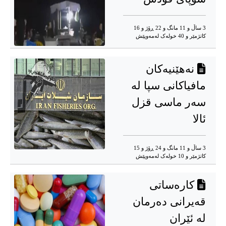
3 ساڵ و 11 مانگ و 22 ڕۆژ و 16
کاتژمێر و 40 خوله‌ک له‌مه‌وپێش‌
نەهێنیەکان
مافیاکانی سپا لە
سەر ماسی قزل
ئالا
3 ساڵ و 11 مانگ و 24 ڕۆژ و 15
کاتژمێر و 10 خوله‌ک له‌مه‌وپێش‌
کارەساتی
قەیرانی دەرمان
لە ئێران