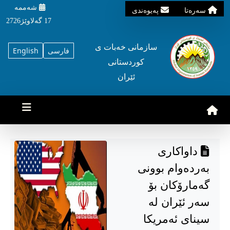
شه‌ممه‌
سه‌ره‌تا
په‌یوه‌ندی
17 گه‌لاوێژ2726
سازمانی خه‌بات ی
فارسی
English
کوردستانی
ئێران
داواکاری
بەردەوام بوونی
گەمارۆکان بۆ
سەر ئێران لە
سینای ئەمریکا