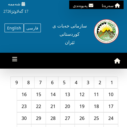
شه‌ممه‌
سه‌ره‌تا
په‌یوه‌ندی
17 گه‌لاوێژ2726
سازمانی خه‌بات ی
فارسی
English
کوردستانی
ئێران
9
8
7
6
5
4
3
2
1
16
15
14
13
12
11
10
23
22
21
20
19
18
17
30
29
28
27
26
25
24