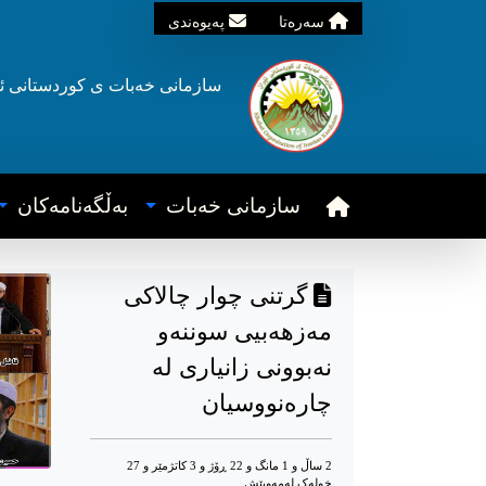
سه‌ره‌تا
په‌یوه‌ندی
سازمانی خه‌بات ی
کوردستانی
ئ
سازمانی خه‌بات
به‌ڵگه‌نامه‌کان
گرتنی چوار چالاکی
مەزهەبیی سوننەو
نەبوونی زانیاری لە
چارەنووسیان
2 ساڵ و 1 مانگ و 22 ڕۆژ و 3 کاتژمێر و 27
خوله‌ک له‌مه‌وپێش‌