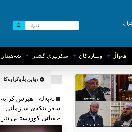
ێران
هه‌واڵ
وتــاره‌کان
سکرتێری گشتی
شه‌هیدان
دواین بڵاوکراوه‌کا
به‌په‌له‌ : هێرش کرایە
سەر بنکەی سازمانی
خەباتی کوردستانی ئێرا