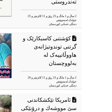
تەندروستی
2 ساڵ و 1 مانگ و 23 ڕۆژ و 11 کاتژمێر و 25
خوله‌ک له‌مه‌وپێش‌
دەنگی خەباتی کوردستان
کۆشتنی کاسبکارێک و
گرتنی توندوتیژانەی
هاووڵاتییەک لە
بەلووچستان
2 ساڵ و 1 مانگ و 23 ڕۆژ و 11 کاتژمێر و 28
خوله‌ک له‌مه‌وپێش‌
دەنگی خەباتی کوردستان
ئامریکا تێكشكاندنی
سێ مووشەك و درۆنێكی