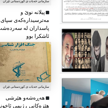
سازمانی خەبات ی كوردستانی ئێران
پیلانە نوێ و
مەترسیدارەکەی سپای
پاسداران لە سەردەش
ئاشکرا بوو
سازمانی خەبات ی كوردستانی ئێران
هەڕەشەو هێرشی
هێزەکانی ڕژیمی ئاخون