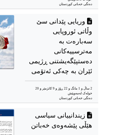
دەنگی خەباتی کوردستان
وریایی پێدانی سێ
وڵاتی ئوروپایی
سەبارەت بە
مەترسییەکانی
دەستپێگەیشتنی ڕژیمی
ئێران بە چەکی ئەتۆمی
2 ساڵ و 1 مانگ و 22 ڕۆژ و 9 کاتژمێر و 20
خوله‌ک له‌مه‌وپێش‌
دەنگی خەباتی کوردستان
زیندانییانی سیاسی
هێڵی پێشەوەی خەباتن