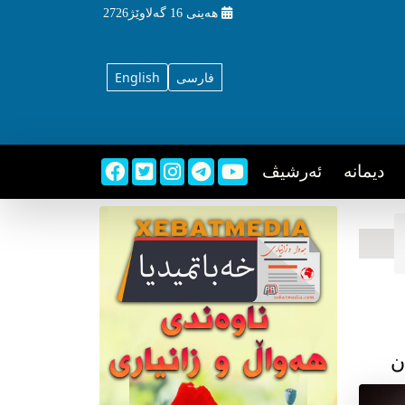
هه‌ینی
16 گه‌لاوێژ2726
فارسی
English
دیمانه
ئه‌رشیڤ
ن