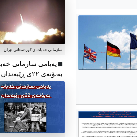
سازمانی خەبات ی کوردستانی ئێران
پەیامی سازمانی خەب
بەبۆنەی ۲۲ی ڕێبەندان