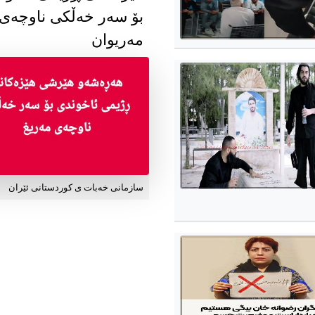
بۆ سەر خەڵکی ناوچەی
مەریوان
سازمانی خەبات ی کوردستانی ئێران