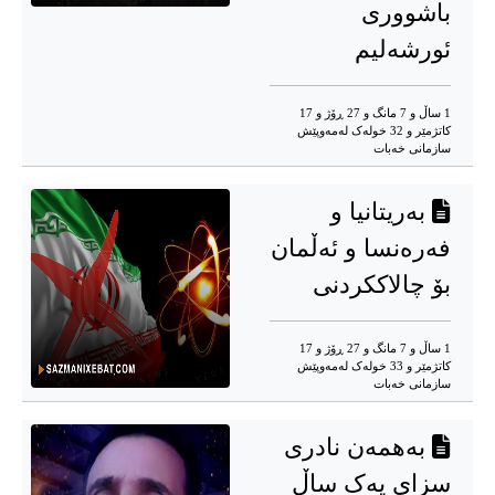
باشووری
ئورشەلیم
1 ساڵ و 7 مانگ و 27 ڕۆژ و 17
کاتژمێر و 32 خوله‌ک له‌مه‌وپێش‌
سازمانی خەبات
بەریتانیا و
فەرەنسا و ئەڵمان
بۆ چالاککردنی
1 ساڵ و 7 مانگ و 27 ڕۆژ و 17
کاتژمێر و 33 خوله‌ک له‌مه‌وپێش‌
سازمانی خەبات
بەهمەن نادری
سزای یەک ساڵ