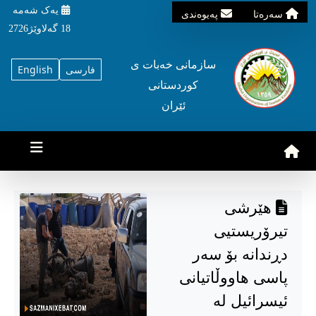
یه‌ک شه‌مه‌
سه‌ره‌تا
په‌یوه‌ندی
18 گه‌لاوێژ2726
سازمانی خه‌بات ی
فارسی
English
کوردستانی
ئێران
هێرشی
تیرۆریستیی
دڕندانە بۆ سەر
پاسی هاووڵاتیانی
ئیسرائیل لە