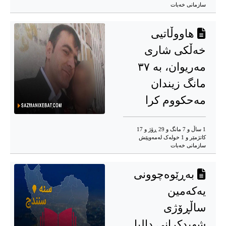
سازمانی خەبات
هاووڵاتیی
خەڵکی شاری
مەریوان، بە ٣٧
مانگ زیندان
مەحکووم کرا
1 ساڵ و 7 مانگ و 29 ڕۆژ و 17
کاتژمێر و 1 خوله‌ک له‌مه‌وپێش‌
سازمانی خەبات
بەڕێوەچوونی
یەکەمین
ساڵڕۆژی
شهیدکرانی دالیا