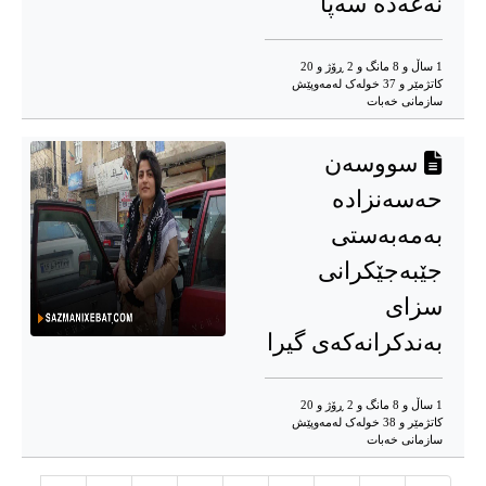
نەغەدە سەپا
1 ساڵ و 8 مانگ و 2 ڕۆژ و 20
کاتژمێر و 37 خوله‌ک له‌مه‌وپێش‌
سازمانی خەبات
سووسەن
حەسەنزادە
بەمەبەستی
جێبەجێکرانی
سزای
بەندکرانەکەی گیرا
1 ساڵ و 8 مانگ و 2 ڕۆژ و 20
کاتژمێر و 38 خوله‌ک له‌مه‌وپێش‌
سازمانی خەبات