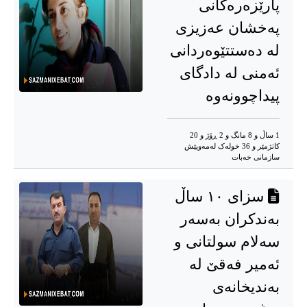
پارێزەرەکانی
پەخشان عەزیزی
لە دەستتێوەردانی
ئەمنی لە دادگای
پیداچوونەوە
1 ساڵ و 8 مانگ و 2 ڕۆژ و 20
کاتژمێر و 36 خوله‌ک له‌مه‌وپێش‌
سازمانی خەبات
سزای ١٠ ساڵ
بەندکران بەسەر
سەلام سولتانی و
ئەمیر فەقێ لە
بەندیخانەی