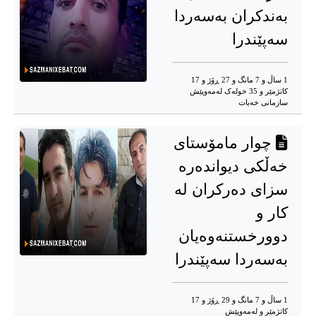
بەندکران بەسەردا
سەپێندرا
1 ساڵ و 7 مانگ و 27 ڕۆژ و 17
کاتژمێر و 35 خوله‌ک له‌مه‌وپێش‌
سازمانی خەبات
چوار مامۆستای
خەڵکی دیواندەرە
سزای دەرکران لە
کار و
دوورخستنەوەیان
بەسەردا سەپێندرا
1 ساڵ و 7 مانگ و 29 ڕۆژ و 17
کاتژمێر و له‌مه‌وپێش‌