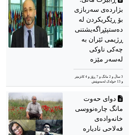
بژاردەی سەربازی
بۆ ڕێگریکردن لە
دەستپێڕاگەیشتنی
ڕژیمی ئێران بە
چەکی ناوکی
لەسەر مێزە
3 ساڵ و 2 مانگ و 7 ڕۆژ و 4 کاتژمێر
و 13 خوله‌ک له‌مه‌وپێش‌
دوای حەوت
مانگ چارەنووسی
خانەوادەی
فەلاحی نادیارە