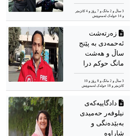
3 ساڵ و 2 مانگ و 7 ڕۆژ و 4 کاتژمێر
و 14 خوله‌ک له‌مه‌وپێش‌
زەرتەشت
ئەحمەدی بە پێنج
ساڵ و هەشت
مانگ حوکم درا
3 ساڵ و 2 مانگ و 8 ڕۆژ و 10
کاتژمێر و 18 خوله‌ک له‌مه‌وپێش‌
دادگاییەکەی
نیلوفەر حەمیدی
بەبێدەنگی و
شاراوە