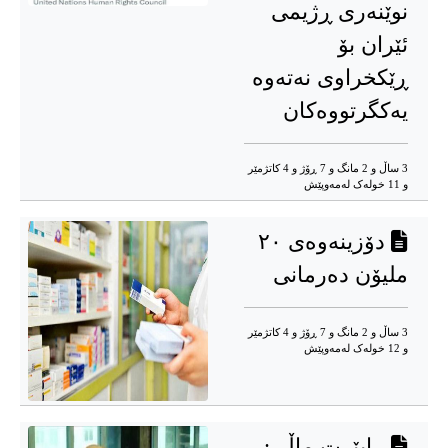
نوێنەری ڕژیمی
ئێران بۆ
ڕێکخراوی نەتەوە
یەکگرتووەکان
3 ساڵ و 2 مانگ و 7 ڕۆژ و 4 کاتژمێر
و 11 خوله‌ک له‌مه‌وپێش‌
دۆزینەوەی ٢٠
ملیۆن دەرمانی
3 ساڵ و 2 مانگ و 7 ڕۆژ و 4 کاتژمێر
و 12 خوله‌ک له‌مه‌وپێش‌
ڕابێرت ماڵی: