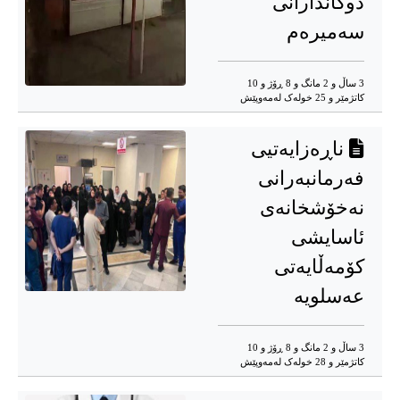
دوکاندارانی
سەمیرەم
3 ساڵ و 2 مانگ و 8 ڕۆژ و 10
کاتژمێر و 25 خوله‌ک له‌مه‌وپێش‌
ناڕەزایەتیی
فەرمانبەرانی
نەخۆشخانەی
ئاسایشی
کۆمەڵایەتی
عەسلویە
3 ساڵ و 2 مانگ و 8 ڕۆژ و 10
کاتژمێر و 28 خوله‌ک له‌مه‌وپێش‌