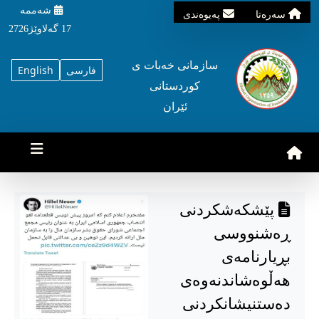
شه‌ممه‌
سه‌ره‌تا
په‌یوه‌ندی
17 گه‌لاوێژ2726
سازمانی خه‌بات ی
فارسی
English
کوردستانی
ئێران
پێشکەشکردنی
ڕەشنووسی
بڕیارنامەی
هەڵوەشاندنەوەی
دەستنیشانکردنی