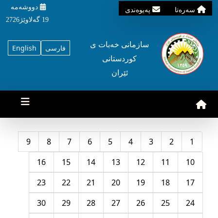
دووشه‌مه‌‌
سه‌ره‌تا
په‌یوه‌ندی
19 گه‌لاوێژ2726
سازمانی خه‌بات ی
فارسی
English
کوردستانی
ئێران
9
8
7
6
5
4
3
2
1
16
15
14
13
12
11
10
23
22
21
20
19
18
17
30
29
28
27
26
25
24