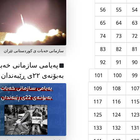
56
55
54
65
64
63
74
73
72
83
82
81
سازمانی خەبات ی کوردستانی ئێران
92
91
90
پەیامی سازمانی خەب
بەبۆنەی ۲۲ی ڕێبەندان
101
100
99
109
108
107
117
116
115
125
124
123
133
132
131