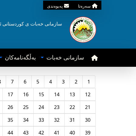
سه‌ره‌تا
په‌یوه‌ندی
سازمانی خه‌بات ی
کوردستانی
ئ
سازمانی خه‌بات
به‌ڵگه‌نامه‌کان
8
7
6
5
4
3
2
1
17
16
15
14
13
12
26
25
24
23
22
21
35
34
33
32
31
30
44
43
42
41
40
39