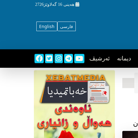
هه‌ینی
16 گه‌لاوێژ2726
فارسی
English
دیمانه
ئه‌رشیڤ
ن