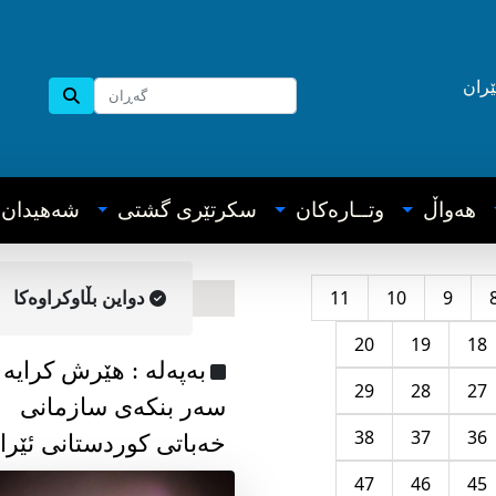
ێران
هه‌واڵ
وتــاره‌کان
سکرتێری گشتی
شه‌هیدان
11
10
9
دواین بڵاوکراوه‌کا
20
19
18
به‌په‌له‌ : هێرش کرایە
29
28
27
سەر بنکەی سازمانی
38
37
36
خەباتی کوردستانی ئێرا
47
46
45