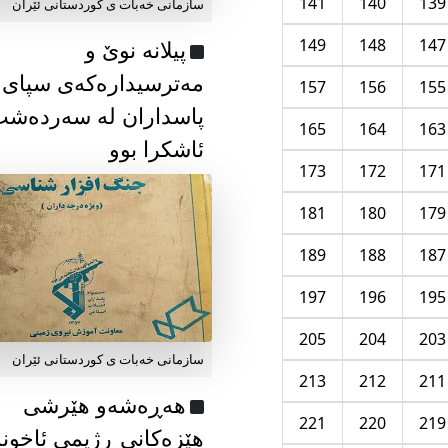
141
140
139
سازمانی خەبات ی كوردستانی ئێران
149
148
147
پیلانە نوێ و
مەترسیدارەکەی سپای
157
156
155
پاسداران لە سەردەش
165
164
163
ئاشکرا بوو
173
172
171
181
180
179
189
188
187
197
196
195
205
204
203
سازمانی خەبات ی كوردستانی ئێران
213
212
211
هەڕەشەو هێرشی
221
220
219
هێزەکانی ڕژیمی ئاخون