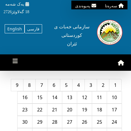
یه‌ک شه‌مه‌
سه‌ره‌تا
په‌یوه‌ندی
18 گه‌لاوێژ2726
سازمانی خه‌بات ی
فارسی
English
کوردستانی
ئێران
9
8
7
6
5
4
3
2
1
16
15
14
13
12
11
10
23
22
21
20
19
18
17
30
29
28
27
26
25
24