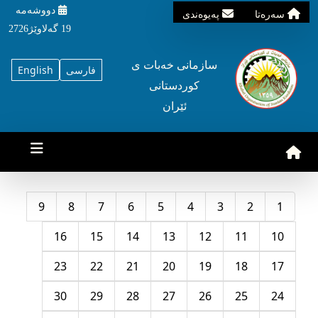
دووشه‌مه‌‌
سه‌ره‌تا
په‌یوه‌ندی
19 گه‌لاوێژ2726
سازمانی خه‌بات ی
فارسی
English
کوردستانی
ئێران
9
8
7
6
5
4
3
2
1
16
15
14
13
12
11
10
23
22
21
20
19
18
17
30
29
28
27
26
25
24