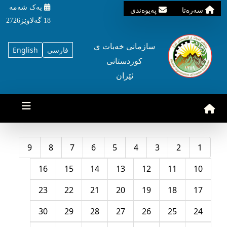
یه‌ک شه‌مه‌
سه‌ره‌تا
په‌یوه‌ندی
18 گه‌لاوێژ2726
سازمانی خه‌بات ی
فارسی
English
کوردستانی
ئێران
9
8
7
6
5
4
3
2
1
16
15
14
13
12
11
10
23
22
21
20
19
18
17
30
29
28
27
26
25
24