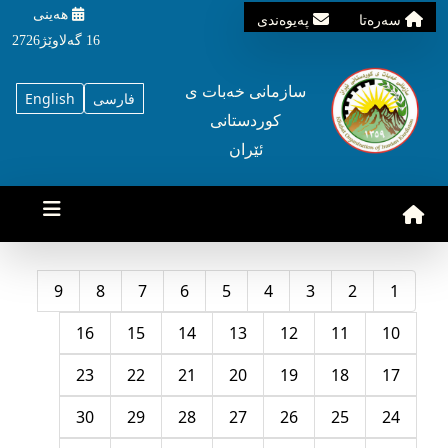
هه‌ینی
سه‌ره‌تا
په‌یوه‌ندی
16 گه‌لاوێژ2726
سازمانی خه‌بات ی
فارسی
English
کوردستانی
ئێران
9
8
7
6
5
4
3
2
1
16
15
14
13
12
11
10
23
22
21
20
19
18
17
30
29
28
27
26
25
24