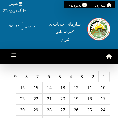
هه‌ینی
سه‌ره‌تا
په‌یوه‌ندی
16 گه‌لاوێژ2726
سازمانی خه‌بات ی
فارسی
English
کوردستانی
ئێران
9
8
7
6
5
4
3
2
1
16
15
14
13
12
11
10
23
22
21
20
19
18
17
30
29
28
27
26
25
24