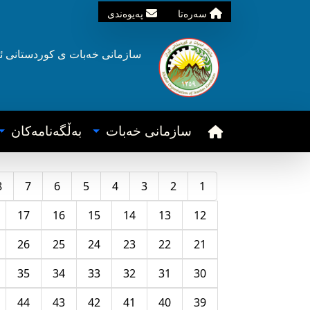
سه‌ره‌تا
په‌یوه‌ندی
سازمانی خه‌بات ی
کوردستانی
ئ
سازمانی خه‌بات
به‌ڵگه‌نامه‌کان
8
7
6
5
4
3
2
1
17
16
15
14
13
12
26
25
24
23
22
21
35
34
33
32
31
30
44
43
42
41
40
39