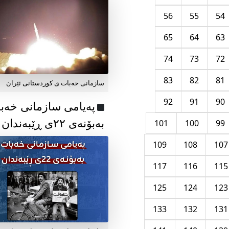
56
55
54
65
64
63
74
73
72
83
82
81
سازمانی خەبات ی کوردستانی ئێران
92
91
90
پەیامی سازمانی خەب
بەبۆنەی ۲۲ی ڕێبەندان
101
100
99
109
108
107
117
116
115
125
124
123
133
132
131