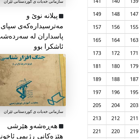
141
140
139
سازمانی خەبات ی كوردستانی ئێران
149
148
147
پیلانە نوێ و
مەترسیدارەکەی سپای
157
156
155
پاسداران لە سەردەش
165
164
163
ئاشکرا بوو
173
172
171
181
180
179
189
188
187
197
196
195
205
204
203
سازمانی خەبات ی كوردستانی ئێران
213
212
211
هەڕەشەو هێرشی
221
220
219
هێزەکانی ڕژیمی ئاخون