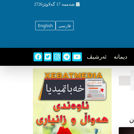
شه‌ممه‌
17 گه‌لاوێژ2726
فارسی
English
دیمانه
ئه‌رشیڤ
ن