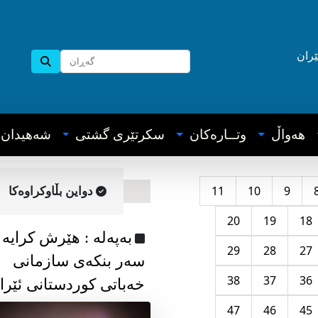
ێران
هه‌واڵ
وتــاره‌کان
سکرتێری گشتی
شه‌هیدان
11
10
9
دواین بڵاوکراوه‌کا
20
19
18
به‌په‌له‌ : هێرش کرایە
29
28
27
سەر بنکەی سازمانی
38
37
36
خەباتی کوردستانی ئێرا
47
46
45