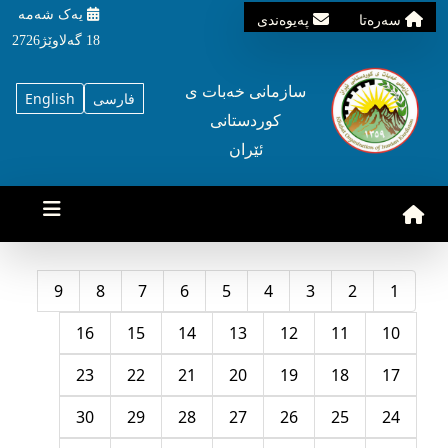
یه‌ک شه‌مه‌
سه‌ره‌تا
په‌یوه‌ندی
18 گه‌لاوێژ2726
سازمانی خه‌بات ی
فارسی
English
کوردستانی
ئێران
9
8
7
6
5
4
3
2
1
16
15
14
13
12
11
10
23
22
21
20
19
18
17
30
29
28
27
26
25
24