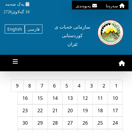
یه‌ک شه‌مه‌
سه‌ره‌تا
په‌یوه‌ندی
18 گه‌لاوێژ2726
سازمانی خه‌بات ی
فارسی
English
کوردستانی
ئێران
9
8
7
6
5
4
3
2
1
16
15
14
13
12
11
10
23
22
21
20
19
18
17
30
29
28
27
26
25
24