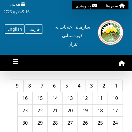
هه‌ینی
سه‌ره‌تا
په‌یوه‌ندی
16 گه‌لاوێژ2726
سازمانی خه‌بات ی
فارسی
English
کوردستانی
ئێران
9
8
7
6
5
4
3
2
1
16
15
14
13
12
11
10
23
22
21
20
19
18
17
30
29
28
27
26
25
24