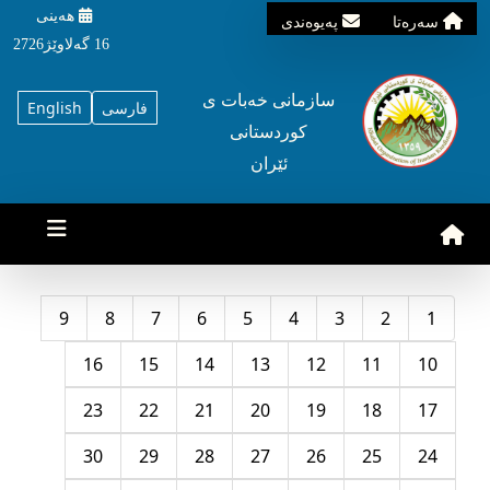
هه‌ینی
سه‌ره‌تا
په‌یوه‌ندی
16 گه‌لاوێژ2726
سازمانی خه‌بات ی
فارسی
English
کوردستانی
ئێران
9
8
7
6
5
4
3
2
1
16
15
14
13
12
11
10
23
22
21
20
19
18
17
30
29
28
27
26
25
24