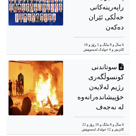
راپەرینەکانی
خەڵکی ئێران
دەکەن
6 ساڵ و 8 مانگ و 5 ڕۆژ و 16
کاتژمێر و 4 خوله‌ک له‌مه‌وپێش‌
سوتاندنی
کونسوڵگەری
رژیم لەلایەن
خۆپیشاندەرانەوە
لە نەجەف
6 ساڵ و 8 مانگ و 10 ڕۆژ و 22
کاتژمێر و 12 خوله‌ک له‌مه‌وپێش‌