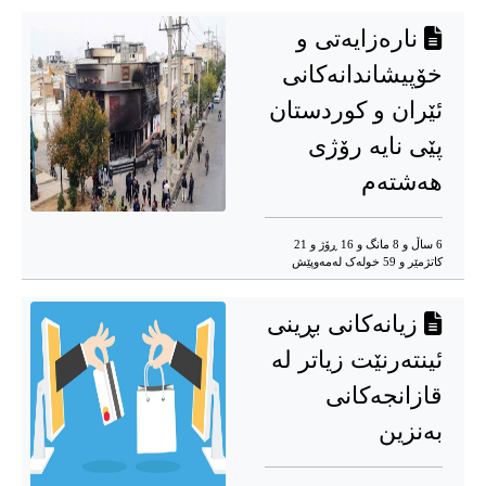
نارەزایەتی و
خۆپیشاندانەکانی
ئێران و کوردستان
پێی نایە رۆژی
هەشتەم
6 ساڵ و 8 مانگ و 16 ڕۆژ و 21
کاتژمێر و 59 خوله‌ک له‌مه‌وپێش‌
زیانەکانی بڕینی
ئینتەرنێت زیاتر لە
قازانجەکانی
بەنزین