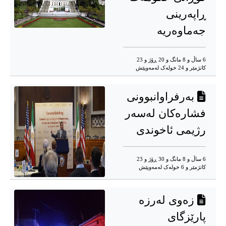
ڕاپەرینی
جەماوەریە
6 ساڵ و 8 مانگ و 20 ڕۆژ و 23
کاتژمێر و 24 خوله‌ک له‌مه‌وپێش‌
بەرفراوانبوونی
فشارەکان لەسەر
رژیمی ئاخوندی
6 ساڵ و 8 مانگ و 30 ڕۆژ و 23
کاتژمێر و 6 خوله‌ک له‌مه‌وپێش‌
زەوی لەرزە
پارێزگای