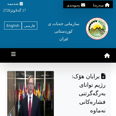
شه‌ممه‌
سه‌ره‌تا
په‌یوه‌ندی
17 گه‌لاوێژ2726
سازمانی خه‌بات ی
فارسی
English
کوردستانی
ئێران
برایان هۆک:
رژیم توانای
بەرگەگرتنی
فشارەکانی
نەماوە