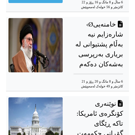
6 ساڵ و 8 مانگ و 16 ڕۆژ و 22
کاتژمێر و 56 خوله‌ک له‌مه‌وپێش‌
خامنەییØ›
شارەزایم نیە
بەڵام پشتیوانی لە
بریاری بەرپرسی
بەشەکان دەکەم
6 ساڵ و 8 مانگ و 20 ڕۆژ و 21
کاتژمێر و 49 خوله‌ک له‌مه‌وپێش‌
نوێنەری
کۆنگرەی ئامریکا:
تاکە ڕێگای
گۆڕانی حکومەت