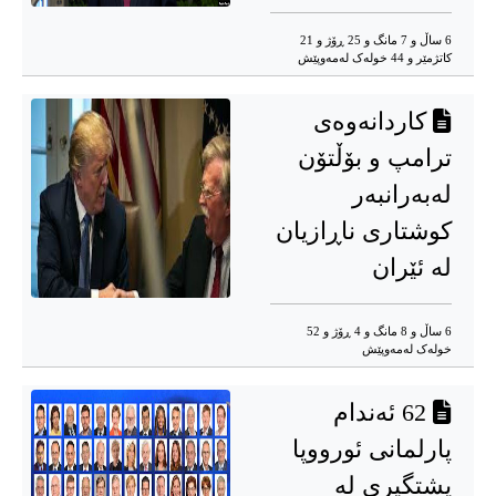
6 ساڵ و 7 مانگ و 25 ڕۆژ و 21
کاتژمێر و 44 خوله‌ک له‌مه‌وپێش‌
کاردانەوەی
ترامپ و بۆڵتۆن
لەبەرانبەر
کوشتارى ناڕازیان
لە ئێران
6 ساڵ و 8 مانگ و 4 ڕۆژ و 52
خوله‌ک له‌مه‌وپێش‌
62 ئەندام
پارلمانی ئورووپا
پشتگیری لە