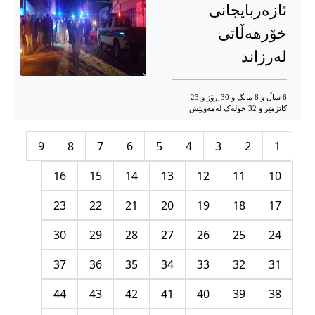
ئازەربایجانی
خۆرهەڵاتی
لەرزاند
6 ساڵ و 8 مانگ و 30 ڕۆژ و 23
کاتژمێر و 32 خوله‌ک له‌مه‌وپێش‌
9
8
7
6
5
4
3
2
1
16
15
14
13
12
11
10
23
22
21
20
19
18
17
30
29
28
27
26
25
24
37
36
35
34
33
32
31
44
43
42
41
40
39
38