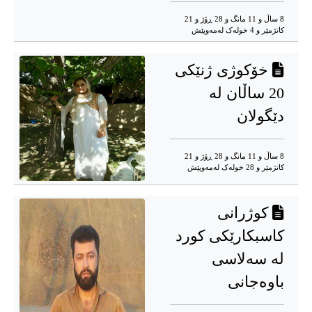
8 ساڵ و 11 مانگ و 28 ڕۆژ و 21
کاتژمێر و 4 خوله‌ک له‌مه‌وپێش‌
خۆکوژی ژنێکی
20 ساڵان لە
دێگولان
8 ساڵ و 11 مانگ و 28 ڕۆژ و 21
کاتژمێر و 28 خوله‌ک له‌مه‌وپێش‌
کوژرانی
کاسبکارێکی کورد
لە سەلاسی
باوەجانی