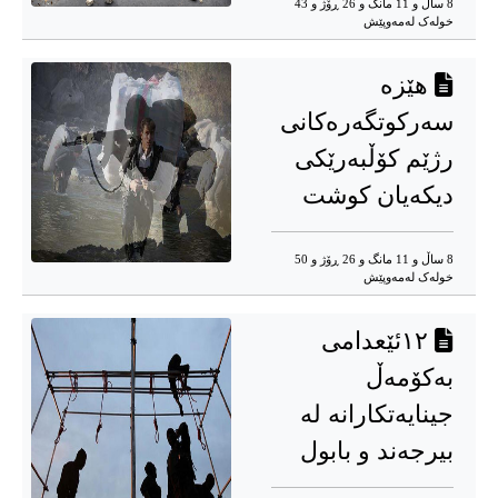
8 ساڵ و 11 مانگ و 26 ڕۆژ و 43
خوله‌ک له‌مه‌وپێش‌
هێزە
سەرکوتگەرەکانی
رژێم کۆڵبەرێکی
دیکەیان کوشت
8 ساڵ و 11 مانگ و 26 ڕۆژ و 50
خوله‌ک له‌مه‌وپێش‌
١٢ئێعدامی
بەکۆمەڵ
جینایەتکارانە لە
بیرجەند و بابول