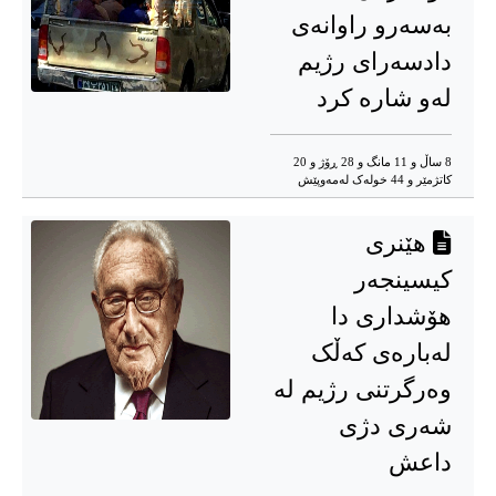
بەسەرو راوانەی
دادسەرای رژیم
لەو شارە کرد
8 ساڵ و 11 مانگ و 28 ڕۆژ و 20
کاتژمێر و 44 خوله‌ک له‌مه‌وپێش‌
هێنری
کیسینجەر
هۆشداری دا
لەبارەی کەڵک
وەرگرتنی رژیم لە
شەری دژی
داعش