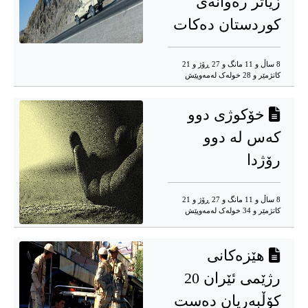
زیاتر رەوانەی
کوردستان دەکات
8 ساڵ و 11 مانگ و 27 ڕۆژ و 21
کاتژمێر و 28 خوله‌ک له‌مه‌وپێش‌
خۆکوژی دوو
کەس لە دوو
رۆژدا
8 ساڵ و 11 مانگ و 27 ڕۆژ و 21
کاتژمێر و 34 خوله‌ک له‌مه‌وپێش‌
هێزەکانی
رژێمی ئێران 20
کۆڵبەریان دەست