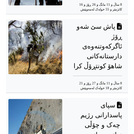
8 ساڵ و 11 مانگ و 26 ڕۆژ و 16
کاتژمێر و 55 خوله‌ک له‌مه‌وپێش‌
پاش سێ شەو
ڕۆژ
ئاگرکەوتنەوەی
دارستانەکانی
شاهۆ کونتڕۆڵ کرا
8 ساڵ و 11 مانگ و 27 ڕۆژ و 21
کاتژمێر و 18 خوله‌ک له‌مه‌وپێش‌
سپای
پاسدارانی رژیم
چەک و چۆڵی