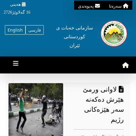
هه‌ینی
سه‌ره‌تا
په‌یوه‌ندی
16 گه‌لاوێژ2726
سازمانی خه‌بات ی
فارسی
English
کوردستانی
ئێران
لاوانی ورمێ
هێرش دەکەنە
سەر هێزەکانی
رژیم