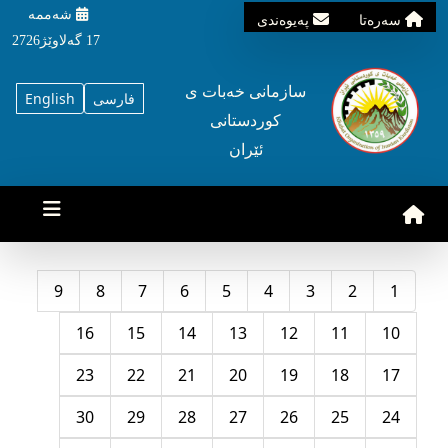
شه‌ممه‌
سه‌ره‌تا
په‌یوه‌ندی
17 گه‌لاوێژ2726
سازمانی خه‌بات ی
فارسی
English
کوردستانی
ئێران
9
8
7
6
5
4
3
2
1
16
15
14
13
12
11
10
23
22
21
20
19
18
17
30
29
28
27
26
25
24