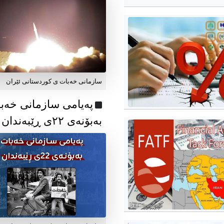
سازمانی خەبات ی کوردستانی ئێران
پەیامی سازمانی خەب
بەبۆنەی ۲۲ی ڕێبەندان