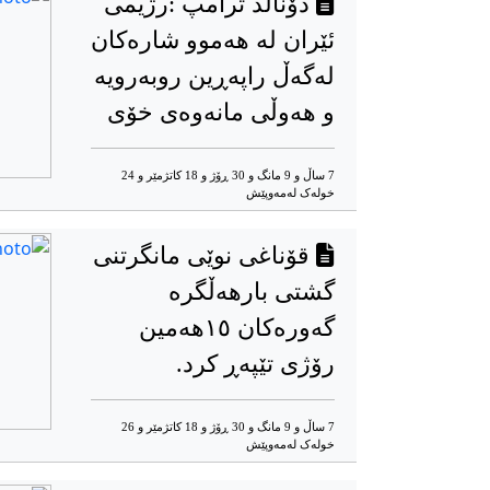
دۆناڵد ترامپ :رژیمی
ئێران لە هەموو شارەکان
لەگەڵ راپەڕین روبەرویە
و هەوڵی مانەوەی خۆی
7 ساڵ و 9 مانگ و 30 ڕۆژ و 18 کاتژمێر و 24
خوله‌ک له‌مه‌وپێش‌
قۆناغی نوێی مانگرتنی
گشتی بارهەڵگرە
گەورەکان ۱٥هەمین
رۆژی تێپەڕ کرد.
7 ساڵ و 9 مانگ و 30 ڕۆژ و 18 کاتژمێر و 26
خوله‌ک له‌مه‌وپێش‌