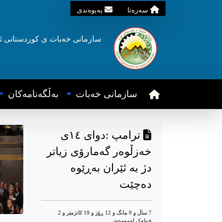
سه‌ره‌تا
په‌یوه‌ندی
سازمانی خه‌بات ی
کوردستانی
ئ
سازمانی خه‌بات
به‌ڵگه‌نامه‌کان
ترامپ :دوای ۱٤ی
خەزڵوەر گەمارۆی زیاتر
دژ بە ئێران بەڕێوە
دەچێت
7 ساڵ و 9 مانگ و 12 ڕۆژ و 19 کاتژمێر و 2
خوله‌ک له‌مه‌وپێش‌