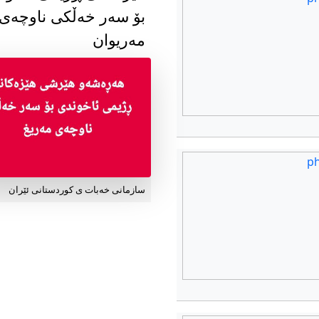
بۆ سەر خەڵکی ناوچەی
مەریوان
سازمانی خەبات ی کوردستانی ئێران