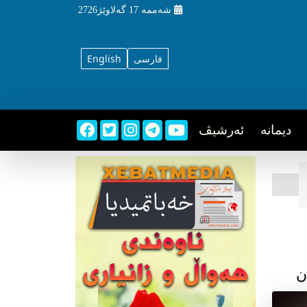
شه‌ممه‌
17 گه‌لاوێژ2726
فارسی
English
دیمانه
ئه‌رشیڤ
ن