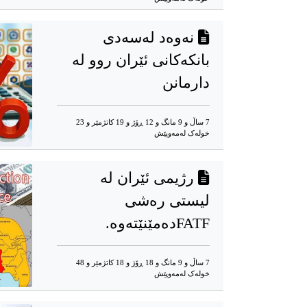
نەوەد لەسەدی
بانکەکانی ئێران روو لە
دارمانن
7 ساڵ و 9 مانگ و 12 ڕۆژ و 19 کاتژمێر و 23
خوله‌ک له‌مه‌وپێش‌
رژیمی ئێران لە
لیستی رەشی
FATFدەمێنێتەوە.
7 ساڵ و 9 مانگ و 18 ڕۆژ و 18 کاتژمێر و 48
خوله‌ک له‌مه‌وپێش‌