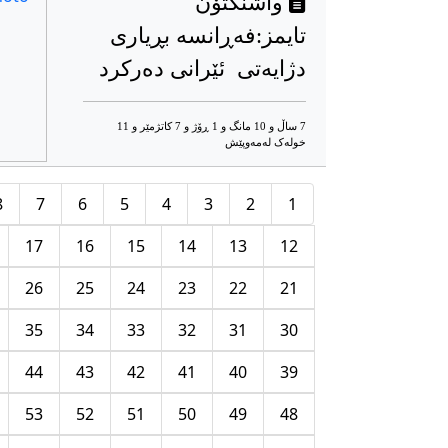
واشنگتۆن
تایمز:فەڕانسە بڕیاری
دژایەتی ئێرانی دەرکرد
7 ساڵ و 10 مانگ و 1 ڕۆژ و 7 کاتژمێر و 11
خوله‌ک له‌مه‌وپێش‌
8
7
6
5
4
3
2
1
17
16
15
14
13
12
26
25
24
23
22
21
35
34
33
32
31
30
44
43
42
41
40
39
53
52
51
50
49
48