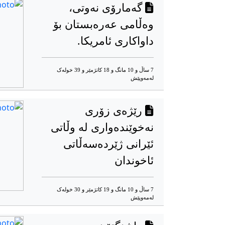
گەمارۆی نەوتی،
وەڵامی عەرەبستان بۆ
داواکاری ئامریکا.
7 ساڵ و 10 مانگ و 18 کاتژمێر و 39 خوله‌ک
له‌مه‌وپێش‌
رێژەی زۆری
نەخوێندەواری لە وڵاتی
ئێرانی ژێردەسەڵاتی
ئاخوندان
7 ساڵ و 10 مانگ و 19 کاتژمێر و 30 خوله‌ک
له‌مه‌وپێش‌