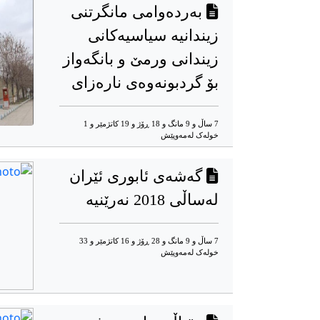
بەردەوامی مانگرتنی
زیندانیە سیاسیەکانی
زیندانی ورمێ‌ و بانگەواز
بۆ گردبونەوەی نارەزای
7 ساڵ و 9 مانگ و 18 ڕۆژ و 19 کاتژمێر و 1
خوله‌ک له‌مه‌وپێش‌
گەشەی ئابوری ئێران
لەساڵی 2018 نەرێنیە
7 ساڵ و 9 مانگ و 28 ڕۆژ و 16 کاتژمێر و 33
خوله‌ک له‌مه‌وپێش‌