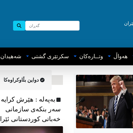
ێران
هه‌واڵ
وتــاره‌کان
سکرتێری گشتی
شه‌هیدان
دواین بڵاوکراوه‌کا
به‌په‌له‌ : هێرش کرایە
سەر بنکەی سازمانی
خەباتی کوردستانی ئێرا