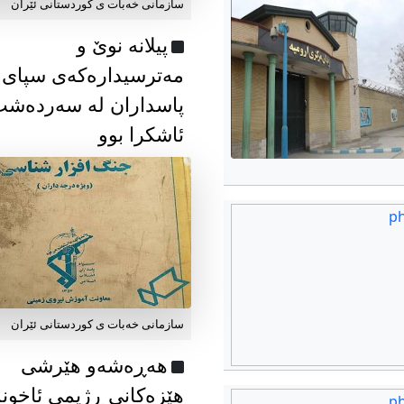
سازمانی خەبات ی كوردستانی ئێران
پیلانە نوێ و
مەترسیدارەکەی سپای
پاسداران لە سەردەش
ئاشکرا بوو
سازمانی خەبات ی كوردستانی ئێران
هەڕەشەو هێرشی
هێزەکانی ڕژیمی ئاخون