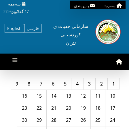
شه‌ممه‌
سه‌ره‌تا
په‌یوه‌ندی
17 گه‌لاوێژ2726
سازمانی خه‌بات ی
فارسی
English
کوردستانی
ئێران
9
8
7
6
5
4
3
2
1
16
15
14
13
12
11
10
23
22
21
20
19
18
17
30
29
28
27
26
25
24