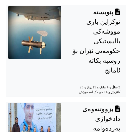
پێویسته‌
ئوکراین باری
مووشەکی
بالیستیکی
حکومەتی ئێران بۆ
روسیه‌ بکاته‌
ئامانج
3 ساڵ و 4 مانگ و 11 ڕۆژ و 23
کاتژمێر و 14 خوله‌ک له‌مه‌وپێش‌
بزووتنەوەی
دادخوازی
بەردەوامە