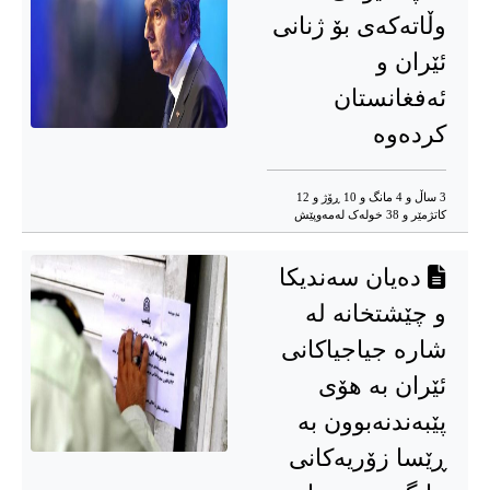
وڵاتەکەی بۆ ژنانی
ئێران و
ئەفغانستان
کردەوە
3 ساڵ و 4 مانگ و 10 ڕۆژ و 12
کاتژمێر و 38 خوله‌ک له‌مه‌وپێش‌
دەیان سه‌ندیکا
و چێشتخانە لە
شارە جیاجیاکانی
ئێران بە هۆی
پێبەندنەبوون بە
ڕێسا زۆریەکانی