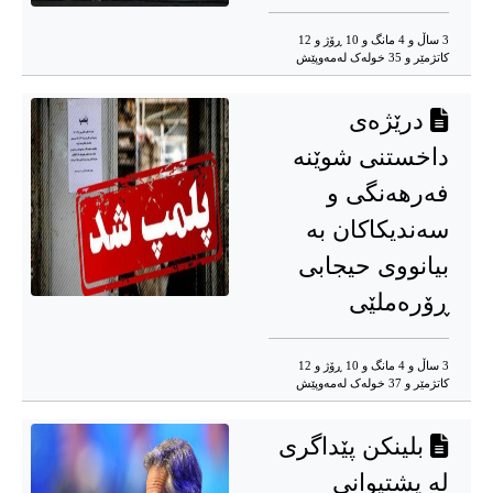
3 ساڵ و 4 مانگ و 10 ڕۆژ و 12
کاتژمێر و 35 خوله‌ک له‌مه‌وپێش‌
درێژەی
داخستنی شوێنە
فەرهەنگی و
سەندیکاکان بە
بیانووی حیجابی
ڕۆرەملێی
3 ساڵ و 4 مانگ و 10 ڕۆژ و 12
کاتژمێر و 37 خوله‌ک له‌مه‌وپێش‌
بلینکن پێداگری
لە پشتیوانی