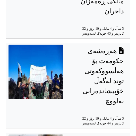
مانگی ڕەمەزان
داخران
3 ساڵ و 4 مانگ و 10 ڕۆژ و 22
کاتژمێر و 43 خوله‌ک له‌مه‌وپێش‌
هەڕەشەی
حکومەت بۆ
هەڵسووکەوتی
توند لەگەڵ
خۆپیشاندەرانی
بەلووچ
3 ساڵ و 4 مانگ و 10 ڕۆژ و 22
کاتژمێر و 44 خوله‌ک له‌مه‌وپێش‌