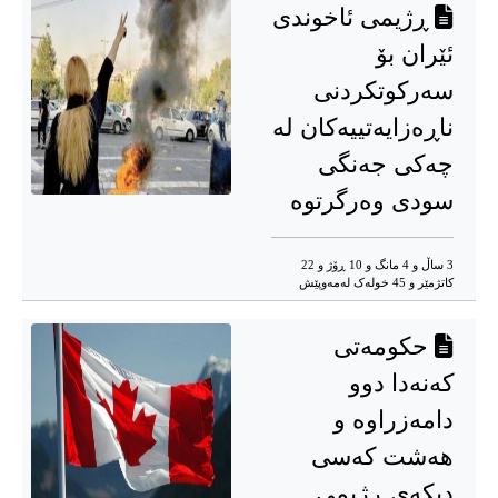
ڕژیمی ئاخوندی
ئێران بۆ
سەرکوتکردنی
ناڕەزایەتییەکان له‌
چه‌کی جه‌نگی
سودی وه‌رگرتوه‌
3 ساڵ و 4 مانگ و 10 ڕۆژ و 22
کاتژمێر و 45 خوله‌ک له‌مه‌وپێش‌
حکومەتی
کەنەدا دوو
دامەزراوە و
هەشت کەسی
دیکەی ڕژیمی