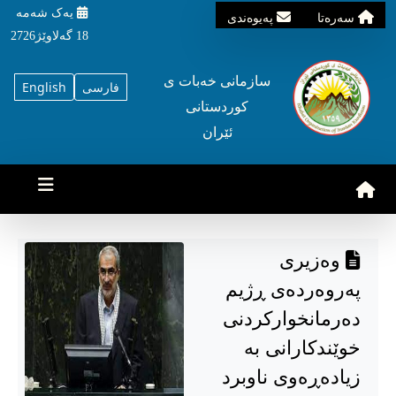
یه‌ک شه‌مه‌
سه‌ره‌تا
په‌یوه‌ندی
18 گه‌لاوێژ2726
سازمانی خه‌بات ی
فارسی
English
کوردستانی
ئێران
وەزیری
پەروەردەی ڕژیم
دەرمانخوارکردنی
خوێندکارانی بە
زیادەڕەوی ناوبرد