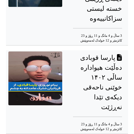
خستە لیستی
سزاکانییەوە
3 ساڵ و 4 مانگ و 11 ڕۆژ و 23
کاتژمێر و 12 خوله‌ک له‌مه‌وپێش‌
پارسا قوبادی
دەڵێت هیوادارە
ساڵی ۱۴۰۲
خوێنی ناحەقی
دیکەی تێدا
نەڕژێت
3 ساڵ و 4 مانگ و 11 ڕۆژ و 23
کاتژمێر و 12 خوله‌ک له‌مه‌وپێش‌