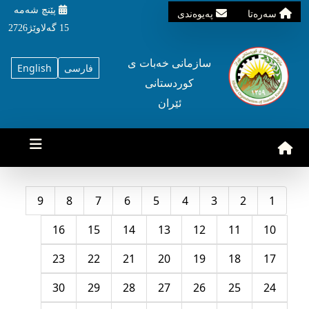
پێنچ شه‌مه‌
سه‌ره‌تا
په‌یوه‌ندی
15 گه‌لاوێژ2726
سازمانی خه‌بات ی
فارسی
English
کوردستانی
ئێران
9
8
7
6
5
4
3
2
1
16
15
14
13
12
11
10
23
22
21
20
19
18
17
30
29
28
27
26
25
24