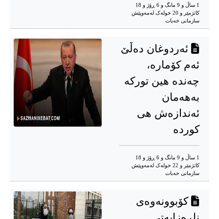
1 ساڵ و 9 مانگ و 6 ڕۆژ و 18
کاتژمێر و 20 خوله‌ک له‌مه‌وپێش‌
سازمانی خەبات
ئەردوغان دەڵێ
ئەم کۆمارە،
چەندە هین تورکە
بەهەمان
ئەندازەش هی
کوردە
1 ساڵ و 9 مانگ و 6 ڕۆژ و 18
کاتژمێر و 22 خوله‌ک له‌مه‌وپێش‌
سازمانی خەبات
کۆبوونەوەی
ناڕەزایەتی