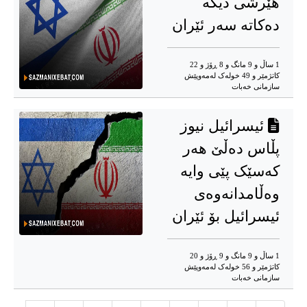
هێرشی دیکە
دەکاتە سەر ئێران
1 ساڵ و 9 مانگ و 8 ڕۆژ و 22
کاتژمێر و 49 خوله‌ک له‌مه‌وپێش‌
سازمانی خەبات
ئیسرائیل نیوز
پڵاس دەڵێ هەر
کەسێک پێی وایە
وەڵامدانەوەی
ئیسرائیل بۆ ئێران
1 ساڵ و 9 مانگ و 9 ڕۆژ و 20
کاتژمێر و 56 خوله‌ک له‌مه‌وپێش‌
سازمانی خەبات