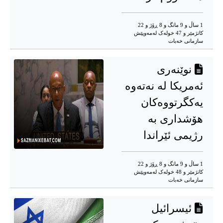
1 ساڵ و 9 مانگ و 8 ڕۆژ و 22
کاتژمێر و 47 خوله‌ک له‌مه‌وپێش‌
سازمانی خەبات
نوێنەری
ئەمریکا لە نەتەوە
یەکگرتووەکان
هۆشداری بە
رژیمی ئێراندا
1 ساڵ و 9 مانگ و 8 ڕۆژ و 22
کاتژمێر و 48 خوله‌ک له‌مه‌وپێش‌
سازمانی خەبات
ئیسرائیل