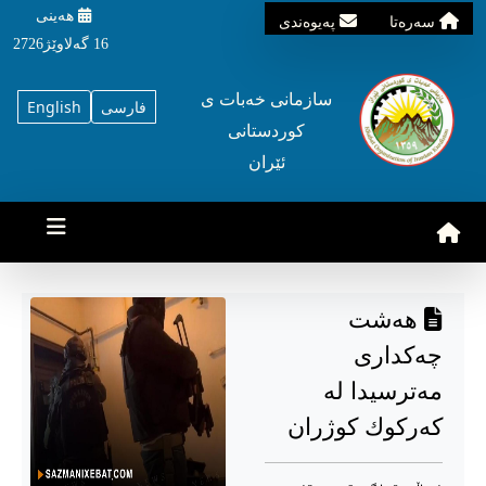
هه‌ینی
سه‌ره‌تا
په‌یوه‌ندی
16 گه‌لاوێژ2726
سازمانی خه‌بات ی
فارسی
English
کوردستانی
ئێران
هەشت
چەكداری
مەترسیدا لە
كەركوك كوژران