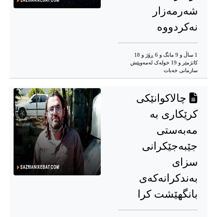
شەرمەزار
نەکردووە
1 ساڵ و 9 مانگ و 6 ڕۆژ و 18
کاتژمێر و 19 خوله‌ک له‌مه‌وپێش‌
سازمانی خەبات
چالاکوانێکی
کرێکاری به
مەبەستی
جێبەجێکرانی
سزای
بەندکرانەکەی
بانگهێشت کرا