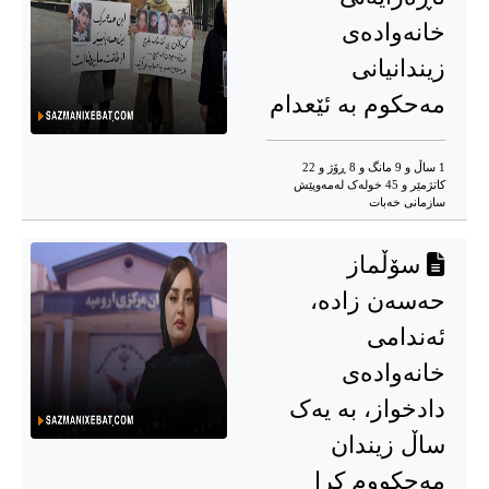
خانەوادەی
زیندانیانی
مەحکوم بە ئێعدام
1 ساڵ و 9 مانگ و 8 ڕۆژ و 22
کاتژمێر و 45 خوله‌ک له‌مه‌وپێش‌
سازمانی خەبات
سۆڵماز
حەسەن زادە،
ئەندامی
خانەوادەی
دادخواز، بە یەک
ساڵ زیندان
مەحکووم کرا