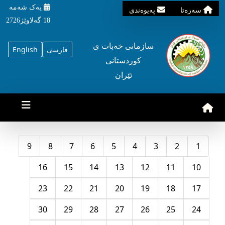
یه‌ک شه‌مه‌
سه‌ره‌تا
په‌یوه‌ندی
18 گه‌لاوێژ2726
سازمانی خه‌بات ی
فارسی
English
کوردستانی
ئێران
9
8
7
6
5
4
3
2
1
16
15
14
13
12
11
10
23
22
21
20
19
18
17
30
29
28
27
26
25
24