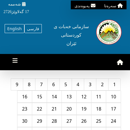
شه‌ممه‌
سه‌ره‌تا
په‌یوه‌ندی
17 گه‌لاوێژ2726
سازمانی خه‌بات ی
فارسی
English
کوردستانی
ئێران
9
8
7
6
5
4
3
2
1
16
15
14
13
12
11
10
23
22
21
20
19
18
17
30
29
28
27
26
25
24