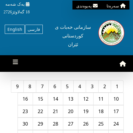
یه‌ک شه‌مه‌
سه‌ره‌تا
په‌یوه‌ندی
18 گه‌لاوێژ2726
سازمانی خه‌بات ی
فارسی
English
کوردستانی
ئێران
9
8
7
6
5
4
3
2
1
16
15
14
13
12
11
10
23
22
21
20
19
18
17
30
29
28
27
26
25
24