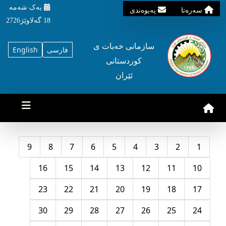
یه‌ک شه‌مه‌
سه‌ره‌تا
په‌یوه‌ندی
18 گه‌لاوێژ2726
سازمانی خه‌بات ی
فارسی
English
کوردستانی
ئێران
9
8
7
6
5
4
3
2
1
16
15
14
13
12
11
10
23
22
21
20
19
18
17
30
29
28
27
26
25
24