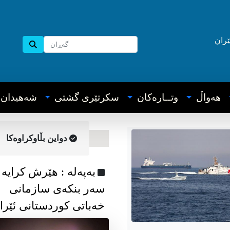
ێران
هه‌واڵ
وتــاره‌کان
سکرتێری گشتی
شه‌هیدان
دواین بڵاوکراوه‌کا
به‌په‌له‌ : هێرش کرایە
سەر بنکەی سازمانی
خەباتی کوردستانی ئێرا