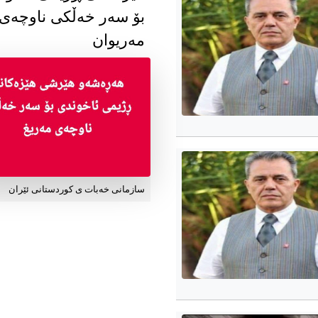
بۆ سەر خەڵکی ناوچەی
مەریوان
سازمانی خەبات ی کوردستانی ئێران