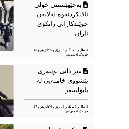
بەجێهێشتنی خولی
تاقیکردنەوە لەلایەن
خوێندکارانی زانکۆی
تاران
3 ساڵ و 3 مانگ و 13 ڕۆژ و 6 کاتژمێر و 15
خوله‌ک له‌مه‌وپێش‌
سزادانی نوێنەری
پێشووی خامنەیی لە
بابۆلسەر
3 ساڵ و 3 مانگ و 13 ڕۆژ و 6 کاتژمێر و 17
خوله‌ک له‌مه‌وپێش‌