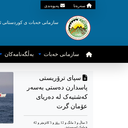
سه‌ره‌تا
په‌یوه‌ندی
سازمانی خه‌بات ی
کوردستانی
ئ
سازمانی خه‌بات
به‌ڵگه‌نامه‌کان
سپای ترۆریستی
پاسدارن دەستی بەسەر
کەشتیەک لە دەریای
عۆمان گرت
3 ساڵ و 3 مانگ و 12 ڕۆژ و 5 کاتژمێر و 42
خوله‌ک له‌مه‌وپێش‌