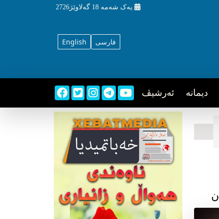
یه‌ک شه‌مه‌
18 گه‌لاوێژ2726
فارسی
English
دیمانه
ئه‌رشیڤ
ن