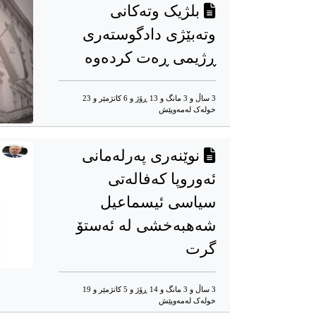
بلژیک وتەکانی
وتەبێژی دادگوستەری
ڕژیمی ڕەت کردەوە
3 ساڵ و 3 مانگ و 13 ڕۆژ و 6 کاتژمێر و 23
خوله‌ک له‌مه‌وپێش‌
نوێنەری پەرلەمانی
ئەوروپا کەفالەتی
سیاسی ئیسماعیل
شەهبەخشی لە ئەستۆ
گرت
3 ساڵ و 3 مانگ و 14 ڕۆژ و 5 کاتژمێر و 19
خوله‌ک له‌مه‌وپێش‌