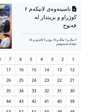
ناسینەوەی لانیکەم ۶
کوژراو و بریندار لە
فەنوج
3 ساڵ و 3 مانگ و 14 ڕۆژ و 5 کاتژمێر و 24
خوله‌ک له‌مه‌وپێش‌
8
7
6
5
4
3
2
1
17
16
15
14
13
12
26
25
24
23
22
21
35
34
33
32
31
30
44
43
42
41
40
39
53
52
51
50
49
48