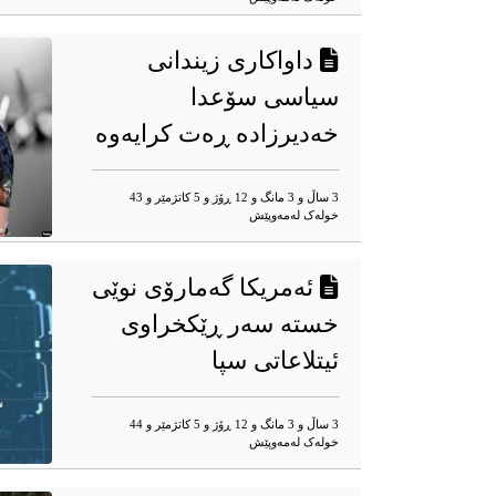
داواکاری زیندانی
سیاسی سۆعدا
خەدیرزادە ڕەت کرایەوە
3 ساڵ و 3 مانگ و 12 ڕۆژ و 5 کاتژمێر و 43
خوله‌ک له‌مه‌وپێش‌
ئەمریکا گەمارۆی نوێی
خستە سەر ڕێکخراوی
ئیتلاعاتی سپا
3 ساڵ و 3 مانگ و 12 ڕۆژ و 5 کاتژمێر و 44
خوله‌ک له‌مه‌وپێش‌