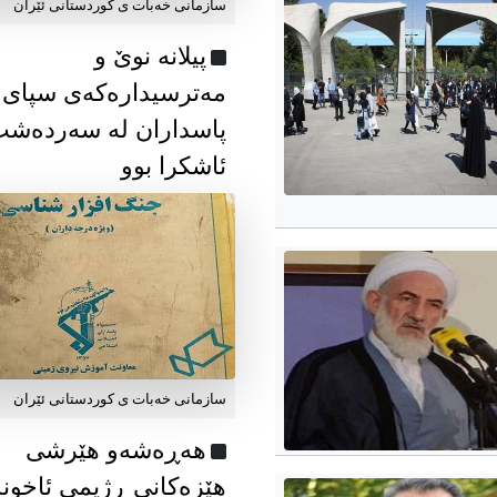
سازمانی خەبات ی كوردستانی ئێران
پیلانە نوێ و
مەترسیدارەکەی سپای
پاسداران لە سەردەش
ئاشکرا بوو
سازمانی خەبات ی كوردستانی ئێران
هەڕەشەو هێرشی
هێزەکانی ڕژیمی ئاخون