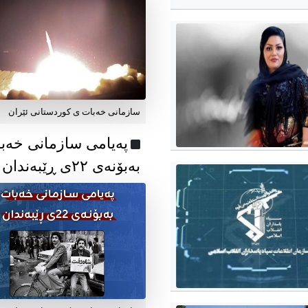
سازمانی خەبات ی کوردستانی ئێران
پەیامی سازمانی خەب
بەبۆنەی ۲۲ی ڕێبەندان